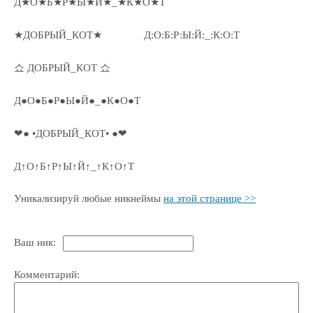
Д★О★Б★Р★Ы★Й★_★К★О★Т
★ДОБРЫЙ_КОТ★
Д:О:Б:Р:Ы:Й:_:К:О:Т
쇼 ДОБРЫЙ_КОТ 쇼
Д●О●Б●Р●Ы●Й●_●К●О●Т
❤● •ДОБРЫЙ_КОТ• ●❤
Д↑О↑Б↑Р↑Ы↑Й↑_↑К↑О↑Т
Уникализируй любые никнеймы
на этой странице >>
Ваш ник:
Комментарий: