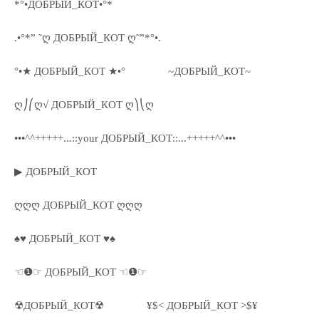
*°•ДОБРЫЙ_КОТ•°*
.•°*” ˜ღ ДОБРЫЙ_КОТ ღ˜”*°•.
°•★ ДОБРЫЙ_КОТ ★•°
~ДОБРЫЙ_КОТ~
ღ⎠⎛ღ√ ДОБРЫЙ_КОТ ღ⎞⎝ღ
•••^^+++++...::your ДОБРЫЙ_КОТ::...+++++^^•••
▶ ДОБРЫЙ_КОТ
ღღღ ДОБРЫЙ_КОТ ღღღ
♠♥ ДОБРЫЙ_КОТ ♥♠
☜❶☞ ДОБРЫЙ_КОТ ☜❶☞
☢ДОБРЫЙ_КОТ☢
¥$< ДОБРЫЙ_КОТ >$¥