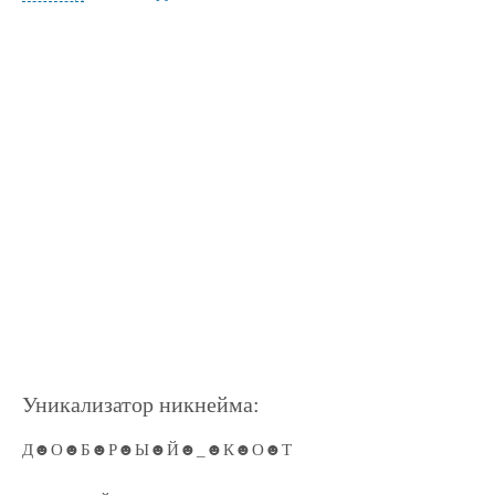
Уникализатор никнейма:
Д☻О☻Б☻Р☻Ы☻Й☻_☻К☻О☻Т