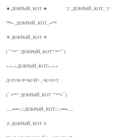
★ ДОБРЫЙ_КОТ ★
ツ_ДОБРЫЙ_КОТ_ツ
™•-_ДОБРЫЙ_КОТ_-•™
☀ ДОБРЫЙ_КОТ ☀
(¯"°*” ˜ДОБРЫЙ_КОТ˜”*°"¯)
«.«.«.ДОБРЫЙ_КОТ.».».»
Д=О=Б=Р=Ы=Й=_=К=О=Т
(¯.•°*” ДОБРЫЙ_КОТ ˜”*°•.¯)
.....••••:::::ДОБРЫЙ_КОТ:::::••••.....
♕ ДОБРЫЙ_КОТ ♕