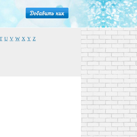
T
U
V
W
X
Y
Z