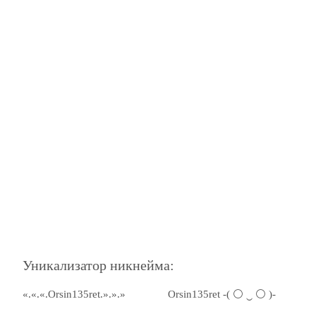
Уникализатор никнейма:
«.«.«.Orsin135ret.».».»
Orsin135ret -( ⚪ ‿ ⚪ )-