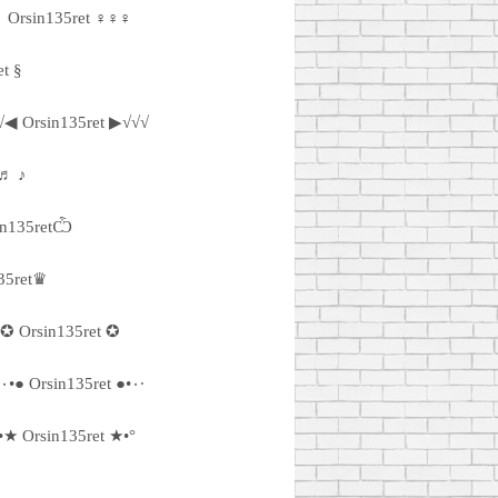
 Orsin135ret ♀♀♀
et §
√◀ Orsin135ret ▶√√√
 ♬ ♪
n135retѼ
35ret♛
✪ Orsin135ret ✪
·٠•● Orsin135ret ●•٠·
•★ Orsin135ret ★•°