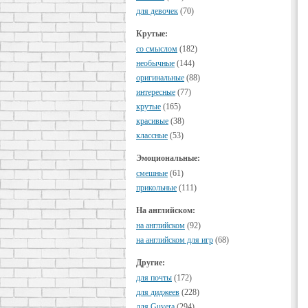
для девочек
(70)
Крутые:
cо смыслом
(182)
необычные
(144)
оригинальные
(88)
интересные
(77)
крутые
(165)
красивые
(38)
классные
(53)
Эмоциональные:
смешные
(61)
прикольные
(111)
На английском:
на английском
(92)
на английском для игр
(68)
Другие:
для почты
(172)
для диджеев
(228)
для Guvera
(294)