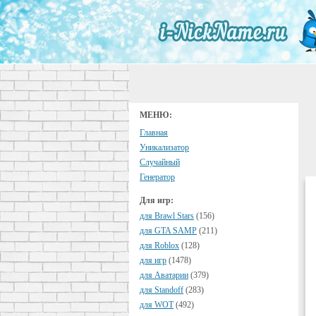
МЕНЮ:
Главная
Уникализатор
Случайный
Генератор
Для игр:
для Brawl Stars
(156)
для GTA SAMP
(211)
для Roblox
(128)
для игр
(1478)
для Аватарии
(379)
для Standoff
(283)
для WOT
(492)