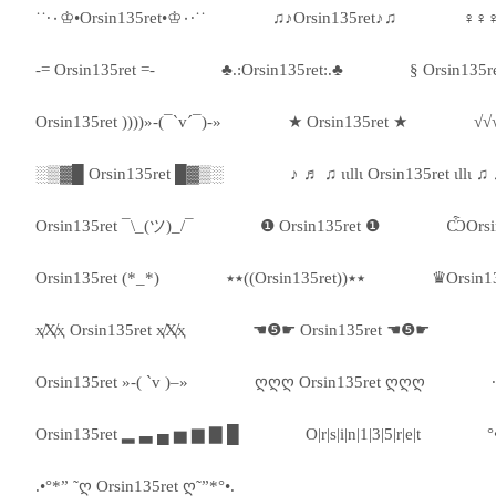
˙˙·٠♔•Orsin135ret•♔٠·˙˙
♫♪Orsin135ret♪♫
♀♀♀
-= Orsin135ret =-
♣.:Orsin135ret:.♣
§ Orsin135r
Orsin135ret ))))»-(¯`v´¯)-»
★ Orsin135ret ★
√√
░▒▓█ Orsin135ret █▓▒░
♪ ♬ ♫ ιιllι Orsin135ret ιllι ♫
Orsin135ret ¯\_(ツ)_/¯
❶ Orsin135ret ❶
ѼOrsi
Orsin135ret (*_*)
٭٭((Orsin135ret))٭٭
♛Orsin1
ҳ̸Ҳ̸ҳ Orsin135ret ҳ̸Ҳ̸ҳ
☚❺☛ Orsin135ret ☚❺☛
Orsin135ret »-( `v )–»
ღღღ Orsin135ret ღღღ
Orsin135ret ▂ ▃ ▄ ▅ ▆ ▇ █
O|r|s|i|n|1|3|5|r|e|t
°
.•°*” ˜ღ Orsin135ret ღ˜”*°•.