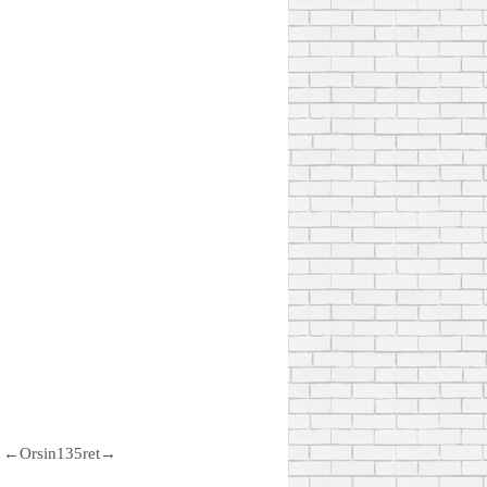
←Orsin135ret→