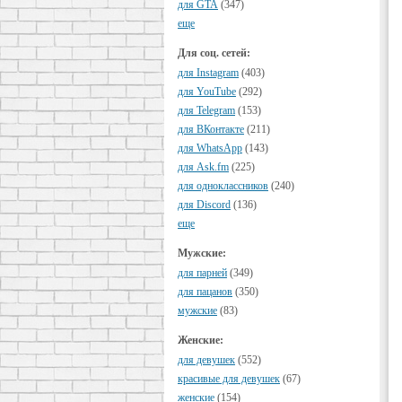
для GTA
(347)
еще
Для соц. сетей:
для Instagram
(403)
для YouTube
(292)
для Telegram
(153)
для ВКонтакте
(211)
для WhatsApp
(143)
для Ask.fm
(225)
для одноклассников
(240)
для Discord
(136)
еще
Мужские:
для парней
(349)
для пацанов
(350)
мужские
(83)
Женские:
для девушек
(552)
красивые для девушек
(67)
женские
(154)