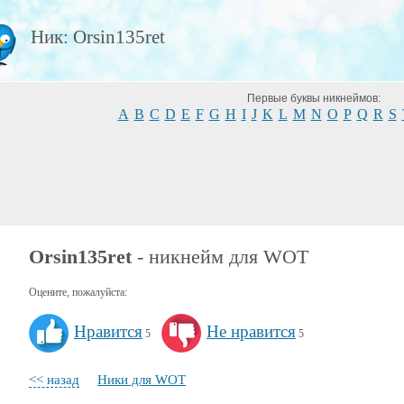
Ник: Orsin135ret
Первые буквы никнеймов:
A
B
C
D
E
F
G
H
I
J
K
L
M
N
O
P
Q
R
S
Orsin135ret
- никнейм для WOT
Оцените, пожалуйста:
Нравится
Не нравится
5
5
<< назад
Ники для WOT