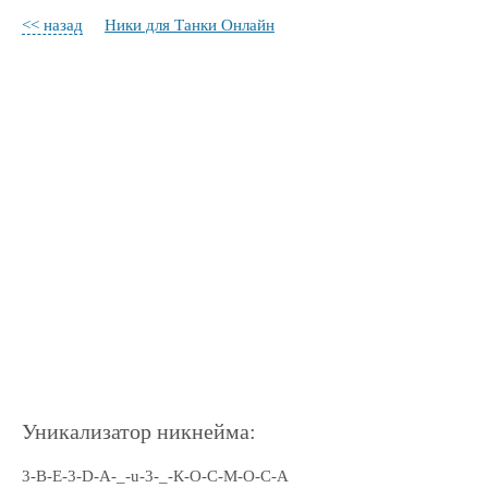
<< назад
Ники для Танки Онлайн
Уникализатор никнейма:
3-В-Е-3-D-А-_-u-3-_-К-О-С-М-О-С-А