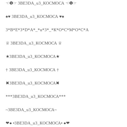
☜❶☞ 3ВЕ3DА_u3_КОСМОСА ☜❶☞
♠♥ 3ВЕ3DА_u3_КОСМОСА ♥♠
3*В*Е*3*D*А*_*u*3*_*К*О*С*М*О*С*А
♕ 3ВЕ3DА_u3_КОСМОСА ♕
★3ВЕ3DА_u3_КОСМОСА★
† 3ВЕ3DА_u3_КОСМОСА †
✖3ВЕ3DА_u3_КОСМОСА✖
***3ВЕ3DА_u3_КОСМОСА***
~3ВЕ3DА_u3_КОСМОСА~
❤● •3ВЕ3DА_u3_КОСМОСА• ●❤