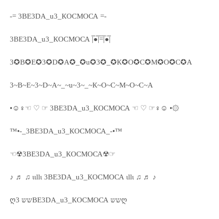
-= 3ВЕ3DА_u3_КОСМОСА =-
3ВЕ3DА_u3_КОСМОСА |̅̅●̅̅|̅̅=̅̅|̅●̅̅|
3✪В✪Е✪3✪D✪А✪_✪u✪3✪_✪К✪О✪С✪М✪О✪С✪А
3~В~Е~3~D~А~_~u~3~_~К~О~С~М~О~С~А
•☺♀☜ ♡ ☞ 3ВЕ3DА_u3_КОСМОСА ☜ ♡ ☞♀☺ •۞
™•-_3ВЕ3DА_u3_КОСМОСА_-•™
☜☢3ВЕ3DА_u3_КОСМОСА☢☞
♪ ♬ ♫ ιιllι 3ВЕ3DА_u3_КОСМОСА ιllι ♫ ♬ ♪
ღשש 3ВЕ3DА_u3_КОСМОСА ששღ