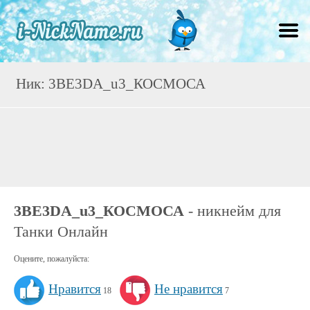
Ник: 3ВЕ3DА_u3_КОСМОСА
3ВЕ3DА_u3_КОСМОСА
- никнейм для
Танки Онлайн
Оцените, пожалуйста:
Нравится
Не нравится
18
7