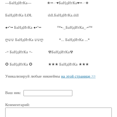
---БаНдИтКа---
✬••٠·♥БаНдИтКа♥••٠·✬
БаНдИтКа ŁØŁ
ιlιll.БаНдИтКа.ιlιll
●•°•• БаНдИтКа ●•°••
™•-_БаНдИтКа_-•™
ღשש БаНдИтКа ששღ
*... БаНдИтКа ...*
-= БаНдИтКа =-
☢БаНдИтКа☢
✪ БаНдИтКа ✪
★★★ БаНдИтКа ★★★
Уникализируй любые никнеймы
на этой странице >>
Ваш ник:
Комментарий: