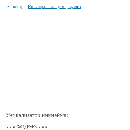
<< назад
Ники красивые для девушек
Уникализатор никнейма:
♀♀♀ БаНдИтКа ♀♀♀