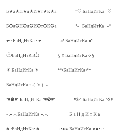
Б★а★Н★д★И★т★К★а
°♡ БаНдИтКа °♡
Б✪а✪Н✪д✪И✪т✪К✪а
°«_БаНдИтКа_»°
♥~ БаНдИтКа ~♥
♐ БаНдИтКа ♐
ѼБаНдИтКаѼ
§ ◊ БаНдИтКа ◊ §
☀ БаНдИтКа ☀
*°•БаНдИтКа•°*
БаНдИтКа »-( `v )–»
☚❺☛ БаНдИтКа ☚❺☛
¥$< БаНдИтКа >$¥
«.«.«.БаНдИтКа.».».»
Б а Н д И т К а
♣.:БаНдИтКа:.♣
٠•●๑ БаНдИтКа ๑●•٠·