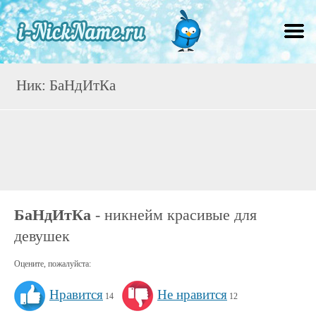
Ник: БаНдИтКа
БаНдИтКа
- никнейм красивые для
девушек
Оцените, пожалуйста:
Нравится
Не нравится
14
12