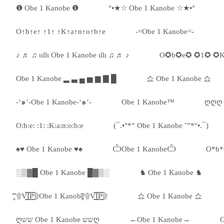
❶ Obe 1 Kanobe ❶
°•★☆ Obe 1 Kanobe ☆★•°
O↑b↑e↑ ↑1↑ ↑K↑a↑n↑o↑b↑e
-=Obe 1 Kanobe=-
♪ ♬ ♫ ιιllι Obe 1 Kanobe ιllι ♫ ♬ ♪
O✪b✪e✪ ✪1✪ ✪
Obe 1 Kanobe ▂ ▃ ▄ ▅ ▆ ▇ █
쇼 Obe 1 Kanobe 쇼
-‘๑’-Obe 1 Kanobe-‘๑’-
Obe 1 Kanobe™
ღღღ 
O:b:e: :1: :K:a:n:o:b:e
(¯.•°*” Obe 1 Kanobe ˜”*°•.¯)
♠♥ Obe 1 Kanobe ♥♠
ѼObe 1 KanobeѼ
O*b*
░▒▓█ Obe 1 Kanobe █▓▒░
♞ Obe 1 Kanobe ♞
۩͇̿V͇̿I͇̿P͇̿۩Obe 1 Kanobe۩͇̿V͇̿I͇̿P͇̿۩
쇼 Obe 1 Kanobe 쇼
ღשש Obe 1 Kanobe ששღ
←Obe 1 Kanobe→
O