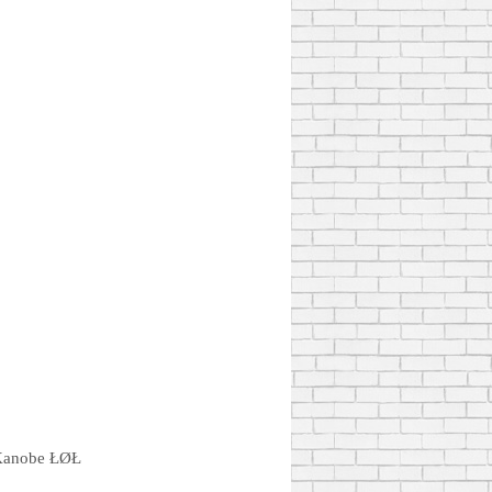
Kanobe ŁØŁ