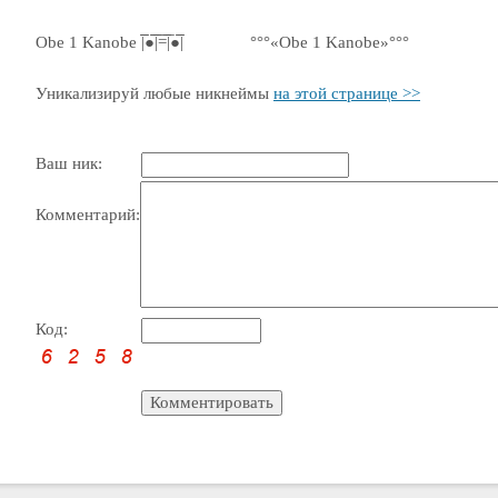
Obe 1 Kanobe |̅̅●̅̅|̅̅=̅̅|̅●̅̅|
°°°«Obe 1 Kanobe»°°°
Уникализируй любые никнеймы
на этой странице >>
Ваш ник:
Комментарий:
Код: