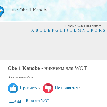
Ник: Obe 1 Kanobe
Первые буквы никнеймов:
A
B
C
D
E
F
G
H
I
J
K
L
M
N
O
P
Q
R
S
Obe 1 Kanobe
- никнейм для WOT
Оцените, пожалуйста:
Нравится
Не нравится
5
5
<< назад
Ники для WOT