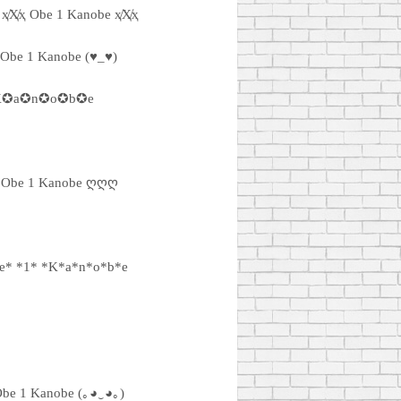
ҳ̸Ҳ̸ҳ Obe 1 Kanobe ҳ̸Ҳ̸ҳ
Obe 1 Kanobe (♥_♥)
K✪a✪n✪o✪b✪e
Obe 1 Kanobe ღღღ
e* *1* *K*a*n*o*b*e
be 1 Kanobe (｡◕‿◕｡)