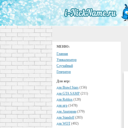
МЕНЮ:
Главная
Уникализатор
Случайный
Генератор
Для игр:
для Brawl Stars
(156)
для GTA SAMP
(211)
для Roblox
(128)
для игр
(1478)
для Аватарии
(379)
для Standoff
(283)
для WOT
(492)