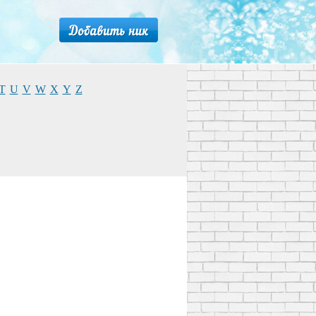
T
U
V
W
X
Y
Z