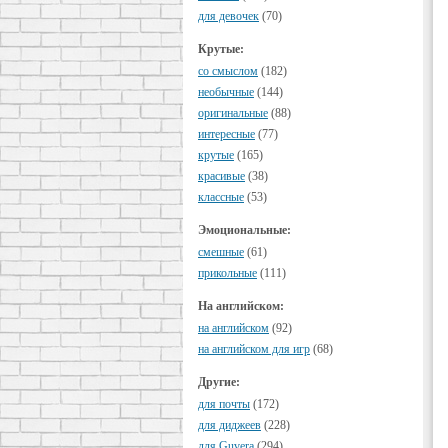
для девочек
(70)
Крутые:
cо смыслом
(182)
необычные
(144)
оригинальные
(88)
интересные
(77)
крутые
(165)
красивые
(38)
классные
(53)
Эмоциональные:
смешные
(61)
прикольные
(111)
На английском:
на английском
(92)
на английском для игр
(68)
Другие:
для почты
(172)
для диджеев
(228)
для Guvera
(294)