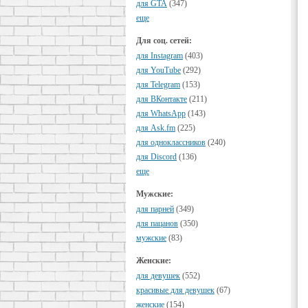
для GTA
(347)
еще
Для соц. сетей:
для Instagram
(403)
для YouTube
(292)
для Telegram
(153)
для ВКонтакте
(211)
для WhatsApp
(143)
для Ask.fm
(225)
для одноклассников
(240)
для Discord
(136)
еще
Мужские:
для парней
(349)
для пацанов
(350)
мужские
(83)
Женские:
для девушек
(552)
красивые для девушек
(67)
женские
(154)