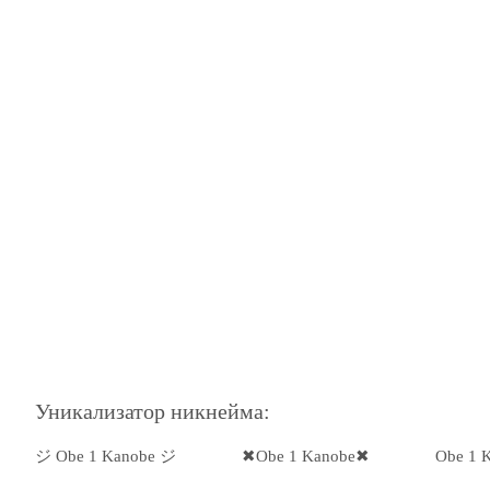
Уникализатор никнейма:
ジ Obe 1 Kanobe ジ
✖Obe 1 Kanobe✖
Obe 1 