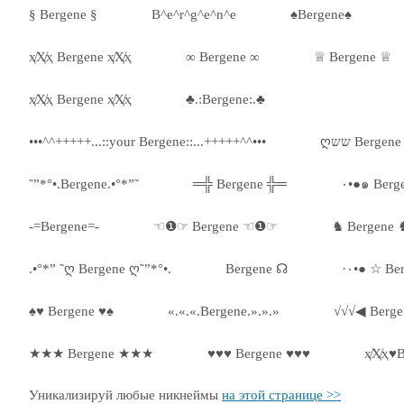
§ Bergene §
B^e^r^g^e^n^e
♠Bergene♠
ҳ̸Ҳ̸ҳ Bergene ҳ̸Ҳ̸ҳ
∞ Bergene ∞
♕ Bergene ♕
ҳ̸Ҳ̸ҳ Bergene ҳ̸Ҳ̸ҳ
♣.:Bergene:.♣
•••^^+++++...::your Bergene::...+++++^^•••
˜”*°•.Bergene.•°*”˜
═╬ Bergene ╬═
-=Bergene=-
☜❶☞ Bergene ☜❶☞
♞ Bergene 
.•°*” ˜ღ Bergene ღ˜”*°•.
Bergene ☊
♠♥ Bergene ♥♠
«.«.«.Bergene.».».»
√√√◀ Berge
★★★ Bergene ★★★
♥♥♥ Bergene ♥♥♥
ҳ̸Ҳ̸ҳ♥
Уникализируй любые никнеймы
на этой странице >>