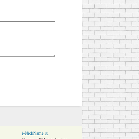
i-NickName.ru