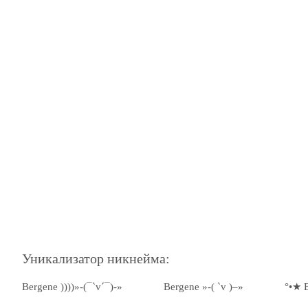
Уникализатор никнейма:
Bergene ))))»-(¯`v´¯)-»
Bergene »-( `v )–»
°•★ 