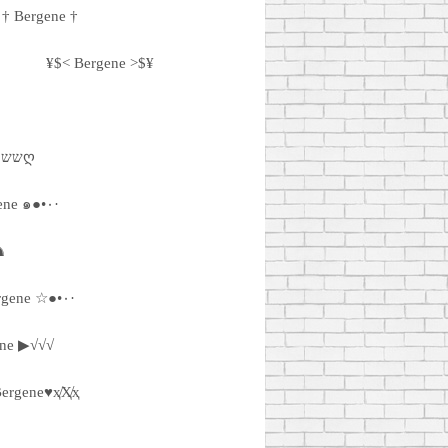
† Bergene †
¥$< Bergene >$¥
ღשש Bergene ששღ
٠•●๑ Bergene ๑●•٠·
♞
·٠•● ☆ Bergene ☆●•٠·
ne ▶√√√
Bergene♥ҳ̸Ҳ̸ҳ