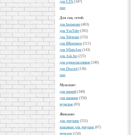
для GTA
(347)
еще
Для соц. сетей:
для Instagram
(403)
для YouTube
(292)
для Telegram
(153)
для ВКонтакте
(211)
для WhatsApp
(143)
для Ask.fm
(225)
для одноклассников
(240)
для Discord
(136)
еще
Мужские:
для парней
(349)
для пацанов
(350)
мужские
(83)
Женские:
для девушек
(552)
красивые для девушек
(67)
женские
(154)