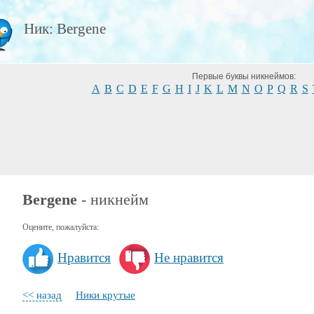
Ник: Bergene
Первые буквы никнеймов:
A
B
C
D
E
F
G
H
I
J
K
L
M
N
O
P
Q
R
S
Bergene
- никнейм
Оцените, пожалуйста:
Нравится
Не нравится
<< назад
Ники крутые