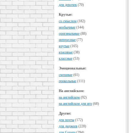
для девочек
(70)
Крутые:
cо смыслом
(182)
необычные
(144)
оригинальные
(88)
интересные
(77)
крутые
(165)
красивые
(38)
классные
(53)
Эмоциональные:
смешные
(61)
прикольные
(111)
На английском:
на английском
(92)
на английском для игр
(68)
Другие:
для почты
(172)
для диджеев
(228)
для Guvera
(294)