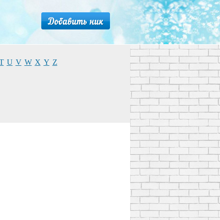
T
U
V
W
X
Y
Z