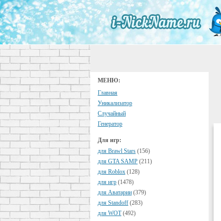
МЕНЮ:
Главная
Уникализатор
Случайный
Генератор
Для игр:
для Brawl Stars
(156)
для GTA SAMP
(211)
для Roblox
(128)
для игр
(1478)
для Аватарии
(379)
для Standoff
(283)
для WOT
(492)