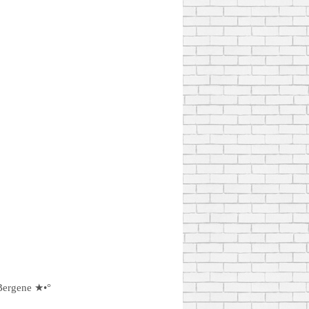
Bergene ★•°