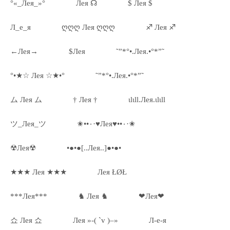
°«_Лея_»°
Лея ☊
$ Лея $
Л_е_я
ღღღ Лея ღღღ
♐ Лея ♐
←Лея→
$Лея
˜”*°•.Лея.•°*”˜
°•★☆ Лея ☆★•°
˜”*°•.Лея.•°*”˜
ム Лея ム
† Лея †
ιlιll.Лея.ιlιll
ツ_Лея_ツ
✬••٠·♥Лея♥••٠·✬
☢Лея☢
•●•●[..Лея..]●•●•
★★★ Лея ★★★
Лея ŁØŁ
***Лея***
♞ Лея ♞
❤Лея❤
쇼 Лея 쇼
Лея »-( `v )–»
Л-е-я