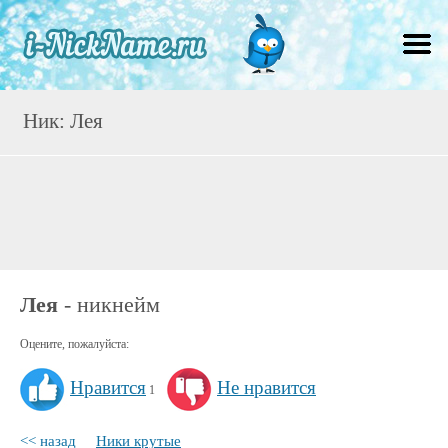
Ник: Лея
Лея
- никнейм
Оцените, пожалуйста:
Нравится
Не нравится
1
<< назад
Ники крутые