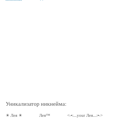
Уникализатор никнейма:
☀ Лея ☀
Лея™
<-•:...your Лея...:•->