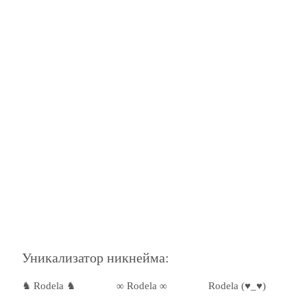
Уникализатор никнейма:
♞ Rodela ♞
∞ Rodela ∞
Rodela (♥_♥)