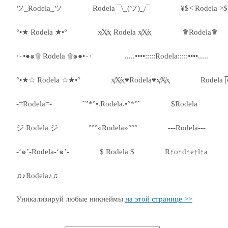
ツ_Rodela_ツ
Rodela ¯\_(ツ)_/¯
¥$< Rodela >$
°•★ Rodela ★•°
ҳ̸Ҳ̸ҳ Rodela ҳ̸Ҳ̸ҳ
♛Rodela♛
·٠•●๑۩ Rodela ۩๑●•٠·˙
.....••••:::::Rodela:::::••••.....
°•★☆ Rodela ☆★•°
ҳ̸Ҳ̸ҳ♥Rodela♥ҳ̸Ҳ̸ҳ
Rodela |̅̅●̅̅|̅
-=Rodela=-
˜”*°•.Rodela.•°*”˜
$Rodela
ジ Rodela ジ
°°°«Rodela»°°°
---Rodela---
-‘๑’-Rodela-‘๑’-
$ Rodela $
R↑o↑d↑e↑l↑a
♫♪Rodela♪♫
Уникализируй любые никнеймы
на этой странице >>