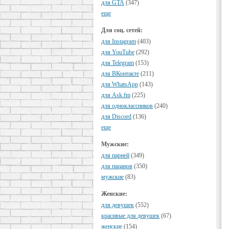
для GTA
(347)
еще
Для соц. сетей:
для Instagram
(403)
для YouTube
(292)
для Telegram
(153)
для ВКонтакте
(211)
для WhatsApp
(143)
для Ask.fm
(225)
для одноклассников
(240)
для Discord
(136)
еще
Мужские:
для парней
(349)
для пацанов
(350)
мужские
(83)
Женские:
для девушек
(552)
красивые для девушек
(67)
женские
(154)