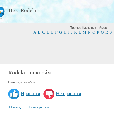
Ник: Rodela
Первые буквы никнеймов:
A
B
C
D
E
F
G
H
I
J
K
L
M
N
O
P
Q
R
S
Rodela
- никнейм
Оцените, пожалуйста:
Нравится
Не нравится
<< назад
Ники крутые