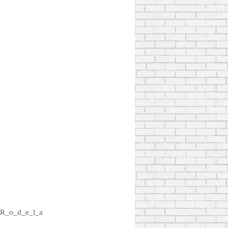
R_o_d_e_l_a