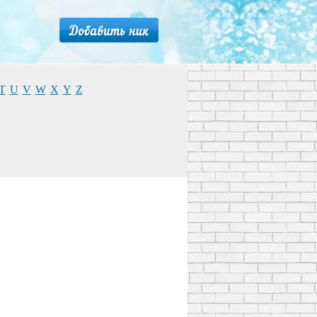
T
U
V
W
X
Y
Z