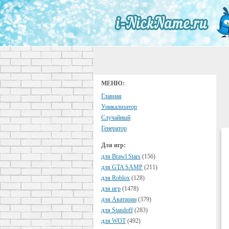
МЕНЮ:
Главная
Уникализатор
Случайный
Генератор
Для игр:
для Brawl Stars
(156)
для GTA SAMP
(211)
для Roblox
(128)
для игр
(1478)
для Аватарии
(379)
для Standoff
(283)
для WOT
(492)