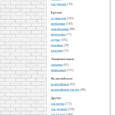
для девочек
(70)
Крутые:
cо смыслом
(182)
необычные
(144)
оригинальные
(88)
интересные
(77)
крутые
(165)
красивые
(38)
классные
(53)
Эмоциональные:
смешные
(61)
прикольные
(111)
На английском:
на английском
(92)
на английском для игр
(68)
Другие:
для почты
(172)
для диджеев
(228)
для Guvera
(294)