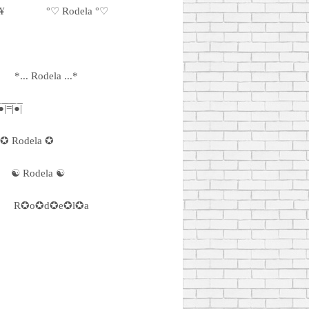
¥
°♡ Rodela °♡
*... Rodela ...*
̅=̅̅|̅●̅̅|
✪ Rodela ✪
☯ Rodela ☯
R✪o✪d✪e✪l✪a