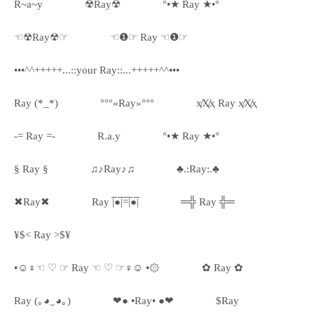
R~a~y
☢Ray☢
°•★ Ray ★•°
☜☢Ray☢☞
☜❶☞ Ray ☜❶☞
•••^^+++++...::your Ray::...+++++^^•••
Ray (*_*)
°°°«Ray»°°°
ҳ̸Ҳ̸ҳ Ray ҳ̸Ҳ̸ҳ
-= Ray =-
R.a.y
°•★ Ray ★•°
§ Ray §
♫♪Ray♪♫
♣.:Ray:.♣
✖Ray✖
Ray |̅̅●̅̅|̅̅=̅̅|̅●̅̅|
═╬ Ray ╬═
¥$< Ray >$¥
•☺♀☜ ♡ ☞ Ray ☜ ♡ ☞♀☺ •۞
✿ Ray ✿
Ray (｡◕‿◕｡)
❤● •Ray• ●❤
$Ray