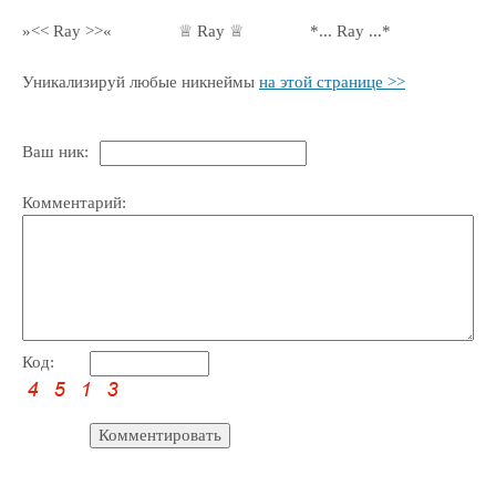
»<< Ray >>«
♕ Ray ♕
*... Ray ...*
Уникализируй любые никнеймы
на этой странице >>
Ваш ник:
Комментарий:
Код: