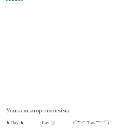
Уникализатор никнейма:
♞ Ray ♞
Ray ㋡
(¯"°*” ˜Ray˜”*°"¯)