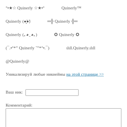
°•★☆ Quinerly ☆★•°
Quinerly™
Quinerly (●̮̮̃●̃)
═╬ Quinerly ╬═
Quinerly (｡◕‿◕｡)
✪ Quinerly ✪
(¯.•°*” Quinerly ˜”*°•.¯)
ιlιll.Quinerly.ιlιll
@Quinerly@
Уникализируй любые никнеймы
на этой странице >>
Ваш ник:
Комментарий: