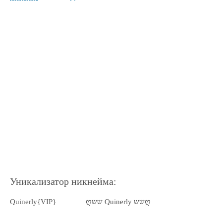
Уникализатор никнейма:
Quinerly{VIP}
ღשש Quinerly ששღ