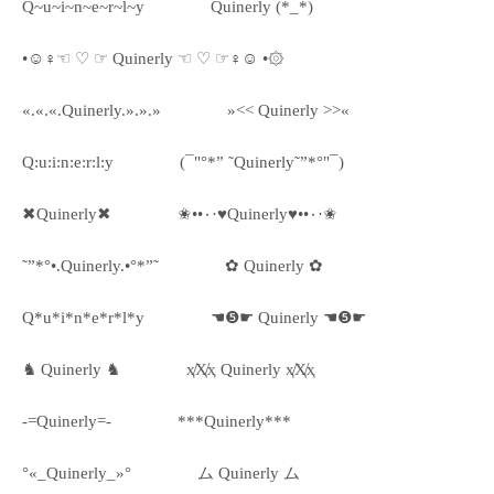
Q~u~i~n~e~r~l~y
Quinerly (*_*)
•☺♀☜ ♡ ☞ Quinerly ☜ ♡ ☞♀☺ •۞
«.«.«.Quinerly.».».»
»<< Quinerly >>«
Q:u:i:n:e:r:l:y
(¯"°*” ˜Quinerly˜”*°"¯)
✖Quinerly✖
✬••٠·♥Quinerly♥••٠·✬
˜”*°•.Quinerly.•°*”˜
✿ Quinerly ✿
Q*u*i*n*e*r*l*y
☚❺☛ Quinerly ☚❺☛
♞ Quinerly ♞
ҳ̸Ҳ̸ҳ Quinerly ҳ̸Ҳ̸ҳ
-=Quinerly=-
***Quinerly***
°«_Quinerly_»°
ム Quinerly ム