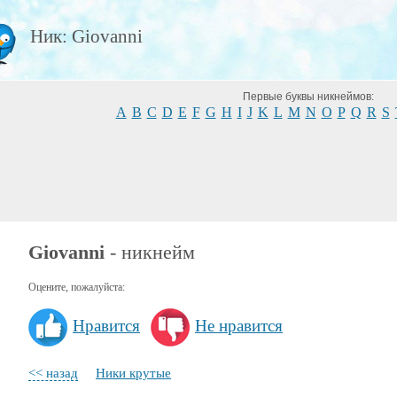
Ник: Giovanni
Первые буквы никнеймов:
A
B
C
D
E
F
G
H
I
J
K
L
M
N
O
P
Q
R
S
Giovanni
- никнейм
Оцените, пожалуйста:
Нравится
Не нравится
<< назад
Ники крутые