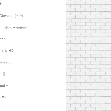
 ☀
Giovanni (*_*)
G-i-o-v-a-n-n-i
•°*”˜
 ☞♀☺ •۞
iovanni
ni ㋡
nni =-
n✪i