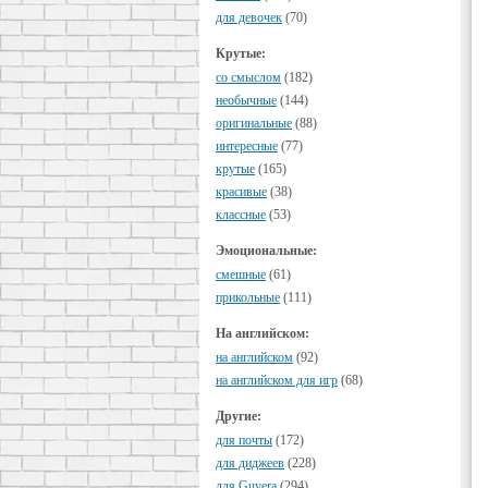
для девочек
(70)
Крутые:
cо смыслом
(182)
необычные
(144)
оригинальные
(88)
интересные
(77)
крутые
(165)
красивые
(38)
классные
(53)
Эмоциональные:
смешные
(61)
прикольные
(111)
На английском:
на английском
(92)
на английском для игр
(68)
Другие:
для почты
(172)
для диджеев
(228)
для Guvera
(294)