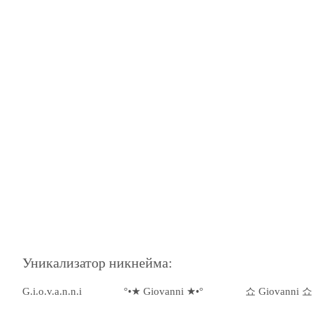
Уникализатор никнейма:
G.i.o.v.a.n.n.i
°•★ Giovanni ★•°
쇼 Giovanni 쇼