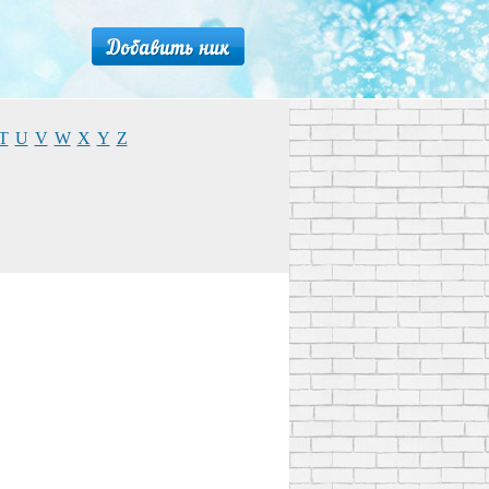
T
U
V
W
X
Y
Z