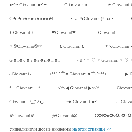
●•°•• Giovanni ●•°••
G i o v a n n i
☀ Giovanni
G★i★o★v★a★n★n★i
•=◘=*(Giovanni)*=◘=•
† Giovanni †
❤Giovanni❤
---Giovanni---
☜☢Giovanni☢☞
₪ Giovanni ₪
˜”*°•.Giovanni.
G☻i☻o☻v☻a☻n☻n☻i
•☺♀☜ ♡ ☞ Giovanni ☜ ♡
~Giovanni~
.•°*” ˜Ѽ♥ Giovanni ♥Ѽ ˜”*°•.
▶ G
*... Giovanni ...*
√√√◀ Giovanni ▶√√√
Giovan
Giovanni ¯\_(ツ)_/¯
°•★ Giovanni ★•°
-= Giova
♛Giovanni♛
@Giovanni@
G✪i✪o✪v✪a✪n✪
Уникализируй любые никнеймы
на этой странице >>