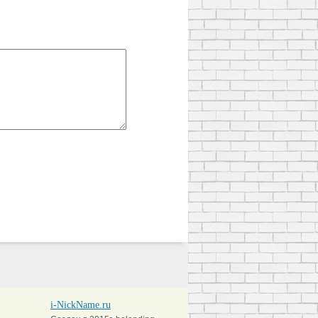
i-NickName.ru