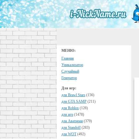
МЕНЮ:
Главная
Уникализатор
Случайный
Генератор
Для игр:
для Brawl Stars
(156)
для GTA SAMP
(211)
для Roblox
(128)
для игр
(1478)
для Аватарии
(379)
для Standoff
(283)
для WOT
(492)