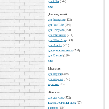
для GTA
(347)
еще
Для соц. сетей:
для Instagram
(403)
для YouTube
(292)
для Telegram
(153)
для ВКонтакте
(211)
для WhatsApp
(143)
для Ask.fm
(225)
для одноклассников
(240)
для Discord
(136)
еще
Мужские:
для парней
(349)
для пацанов
(350)
мужские
(83)
Женские:
для девушек
(552)
красивые для девушек
(67)
женские
(154)