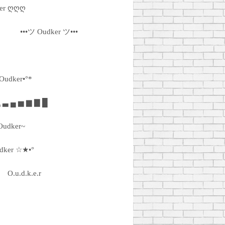
er ღღღ
•••ツ Oudker ツ•••
•Oudker•°*
▂ ▃ ▄ ▅ ▆ ▇ █
Oudker~
dker ☆★•°
O.u.d.k.e.r