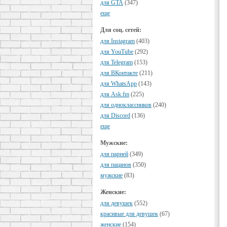
для GTA
(347)
еще
Для соц. сетей:
для Instagram
(403)
для YouTube
(292)
для Telegram
(153)
для ВКонтакте
(211)
для WhatsApp
(143)
для Ask.fm
(225)
для одноклассников
(240)
для Discord
(136)
еще
Мужские:
для парней
(349)
для пацанов
(350)
мужские
(83)
Женские:
для девушек
(552)
красивые для девушек
(67)
женские
(154)