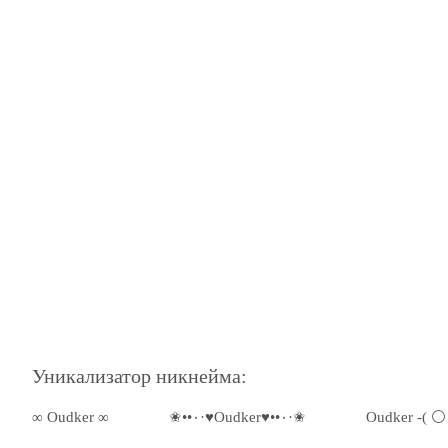
Уникализатор никнейма:
∞ Oudker ∞
✬••٠·♥Oudker♥••٠·✬
Oudker -( ⚪