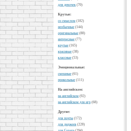
для девочек
(70)
Крутые:
cо смыслом
(182)
необычные
(144)
оригинальные
(88)
интересные
(77)
крутые
(165)
красивые
(38)
классные
(53)
Эмоциональные:
смешные
(61)
прикольные
(111)
На английском:
на английском
(92)
на английском для игр
(68)
Другие:
для почты
(172)
для диджеев
(228)
для Guvera
(294)