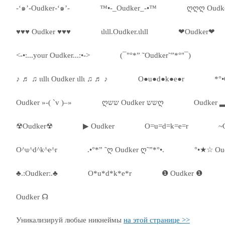
-‘๑’-Oudker-‘๑’-
™•-_Oudker_-•™
ღღღ Oudk
♥♥♥ Oudker ♥♥♥
ιlιll.Oudker.ιlιll
❤Oudker❤
<-•:...your Oudker...:•->
(¯"°*” ˜Oudker˜”*°"¯)
♪ ♬ ♫ ιιllι Oudker ιllι ♫ ♬ ♪
O●u●d●k●e●r
*°
Oudker »-( `v )–»
ღשש Oudker ששღ
Oudker 
☢Oudker☢
▶ Oudker
O=u=d=k=e=r
~
O^u^d^k^e^r
.•°*” ˜ღ Oudker ღ˜”*°•.
°•★☆ Ou
♣.:Oudker:.♣
O*u*d*k*e*r
❶ Oudker ❶
Oudker ☊
Уникализируй любые никнеймы
на этой странице >>