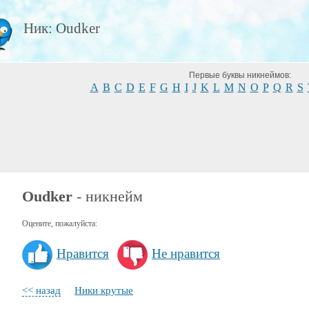
Ник: Oudker
Первые буквы никнеймов:
A
B
C
D
E
F
G
H
I
J
K
L
M
N
O
P
Q
R
S
Oudker
- никнейм
Оцените, пожалуйста:
Нравится
Не нравится
<< назад
Ники крутые