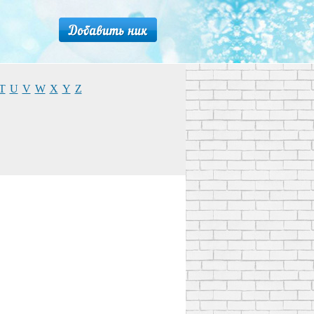
T
U
V
W
X
Y
Z