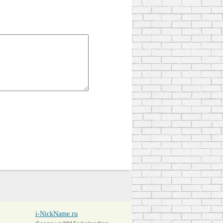
i-NickName.ru