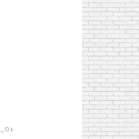
 ‿ ⚪ )-