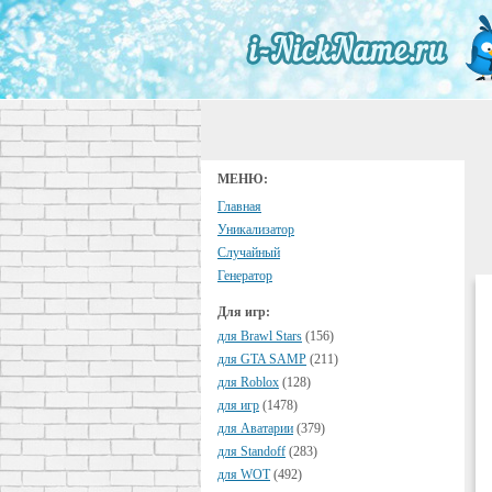
МЕНЮ:
Главная
Уникализатор
Случайный
Генератор
Для игр:
для Brawl Stars
(156)
для GTA SAMP
(211)
для Roblox
(128)
для игр
(1478)
для Аватарии
(379)
для Standoff
(283)
для WOT
(492)