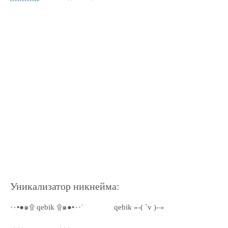
Уникализатор никнейма:
·٠•●๑۩ qebik ۩๑●•٠·˙
qebik »-( `v )–»