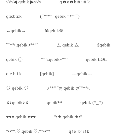
√√√◀ qebik ▶√√√
q☻e☻b☻i☻k
q:e:b:i:k
(¯"°*” ˜qebik˜”*°"¯)
←qebik→
☢qebik☢
˜”*°•.qebik.•°*”˜
ム qebik ム
$qebik
qebik ㋡
°°°«qebik»°°°
qebik ŁØŁ
q e b i k
[qebik]
---qebik---
ジ qebik ジ
.•°*” ˜ღ qebik ღ˜”*°•.
♫♪qebik♪♫
qebik™
qebik (*_*)
♥♥♥ qebik ♥♥♥
°•★ qebik ★•°
°••°*.♡.qebik.♡.*°••°*
q↑e↑b↑i↑k