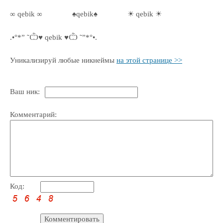
∞ qebik ∞
♠qebik♠
☀ qebik ☀
.•°*” ˜Ѽ♥ qebik ♥Ѽ ˜”*°•.
Уникализируй любые никнеймы
на этой странице >>
Ваш ник:
Комментарий:
Код: