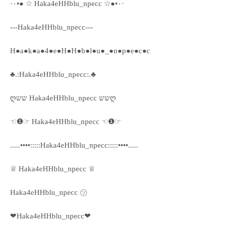
·٠•● ☆ Haka4eHHblu_npecc ☆●•٠·
---Haka4eHHblu_npecc---
H●a●k●a●4●e●H●H●b●l●u●_●n●p●e●c●c
♣.:Haka4eHHblu_npecc:.♣
ღשש Haka4eHHblu_npecc ששღ
☜❶☞ Haka4eHHblu_npecc ☜❶☞
.....••••:::::Haka4eHHblu_npecc:::::••••.....
♕ Haka4eHHblu_npecc ♕
Haka4eHHblu_npecc ㋡
❤Haka4eHHblu_npecc❤