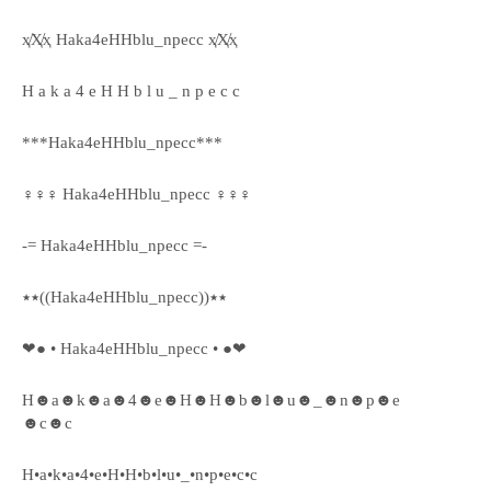
ҳ̸Ҳ̸ҳ Haka4eHHblu_npecc ҳ̸Ҳ̸ҳ
H a k a 4 e H H b l u _ n p e c c
***Haka4eHHblu_npecc***
♀♀♀ Haka4eHHblu_npecc ♀♀♀
-= Haka4eHHblu_npecc =-
٭٭((Haka4eHHblu_npecc))٭٭
❤● • Haka4eHHblu_npecc • ●❤
H☻a☻k☻a☻4☻e☻H☻H☻b☻l☻u☻_☻n☻p☻e
☻c☻c
H•a•k•a•4•e•H•H•b•l•u•_•n•p•e•c•c