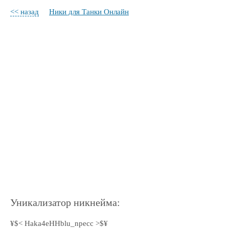
<< назад
Ники для Танки Онлайн
Уникализатор никнейма:
¥$< Haka4eHHblu_npecc >$¥