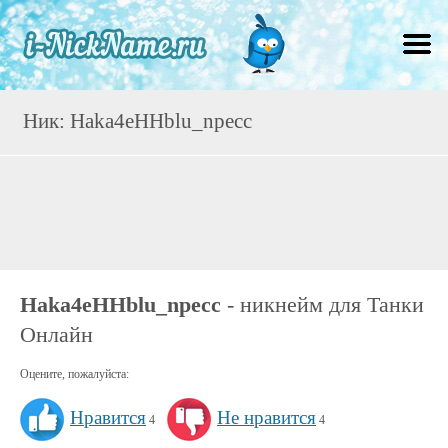
Ник: Haka4eHHblu_npecc
Haka4eHHblu_npecc
- никнейм для Танки
Онлайн
Оцените, пожалуйста:
Нравится
Не нравится
4
4