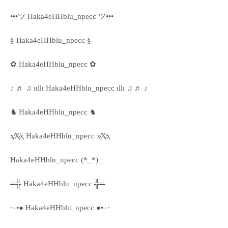
•••ツ Haka4eHHblu_npecc ツ•••
§ Haka4eHHblu_npecc §
✿ Haka4eHHblu_npecc ✿
♪ ♬ ♫ ιιllι Haka4eHHblu_npecc ιllι ♫ ♬ ♪
♞ Haka4eHHblu_npecc ♞
ҳ̸Ҳ̸ҳ Haka4eHHblu_npecc ҳ̸Ҳ̸ҳ
Haka4eHHblu_npecc (*_*)
═╬ Haka4eHHblu_npecc ╬═
·٠•● Haka4eHHblu_npecc ●•٠·