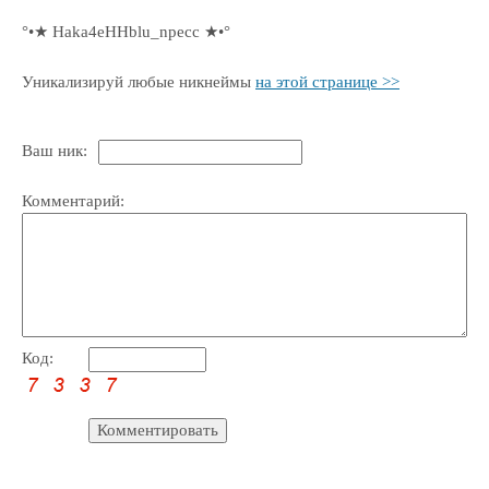
°•★ Haka4eHHblu_npecc ★•°
Уникализируй любые никнеймы
на этой странице >>
Ваш ник:
Комментарий:
Код: