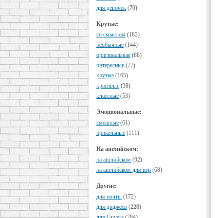
для девочек
(70)
Крутые:
cо смыслом
(182)
необычные
(144)
оригинальные
(88)
интересные
(77)
крутые
(165)
красивые
(38)
классные
(53)
Эмоциональные:
смешные
(61)
прикольные
(111)
На английском:
на английском
(92)
на английском для игр
(68)
Другие:
для почты
(172)
для диджеев
(228)
для Guvera
(294)