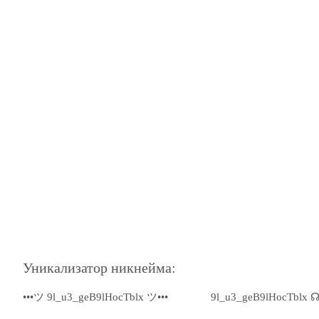
Уникализатор никнейма:
•••ツ 9l_u3_geB9lHocTblx ツ•••
9l_u3_geB9lHocTblx 