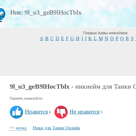
Ник: 9l_u3_geB9lHocTblx
Первые буквы никнеймов:
A
B
C
D
E
F
G
H
I
J
K
L
M
N
O
P
Q
R
S
9l_u3_geB9lHocTblx
- никнейм для Танки 
Оцените, пожалуйста:
Нравится
Не нравится
6
5
<< назад
Ники для Танки Онлайн