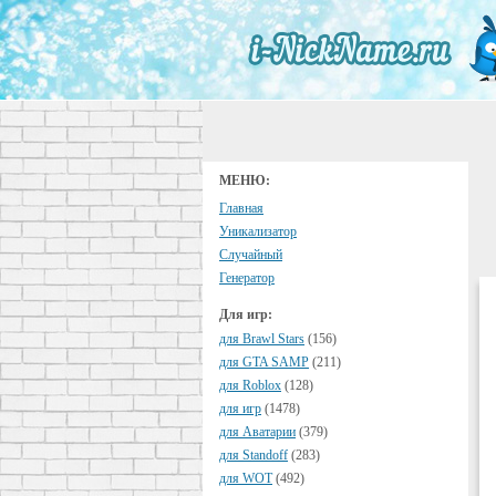
МЕНЮ:
Главная
Уникализатор
Случайный
Генератор
Для игр:
для Brawl Stars
(156)
для GTA SAMP
(211)
для Roblox
(128)
для игр
(1478)
для Аватарии
(379)
для Standoff
(283)
для WOT
(492)