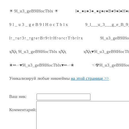
☀ 9l_u3_geB9lHocTblx ☀
l●_●u●3●_●g●e●B●9●l●H●
9 l _ u 3 _ g e B 9 l H o c T b l x
9_l___u_3___g_e_B_9
l↑_↑u↑3↑_↑g↑e↑B↑9↑l↑H↑o↑c↑T↑b↑l↑x
9l_u3_geB9lH
ҳ̸Ҳ̸ҳ 9l_u3_geB9lHocTblx ҳ̸Ҳ̸ҳ
ҳ̸Ҳ̸ҳ♥9l_u3_geB9lHocTb
✬••٠·♥9l_u3_geB9lHocTblx♥••٠·✬
☜☢9l_u3_geB9lHo
Уникализируй любые никнеймы
на этой странице >>
Ваш ник:
Комментарий: