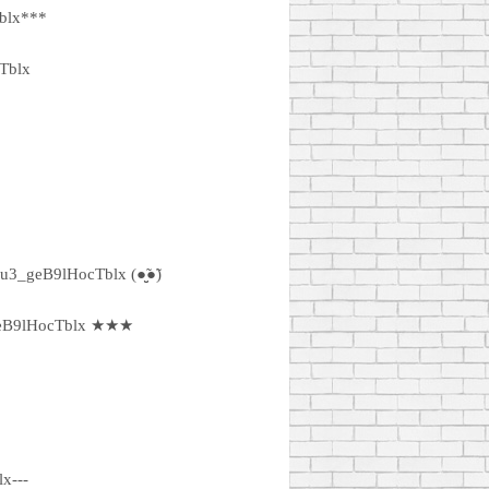
blx***
Tblx
u3_geB9lHocTblx (●̮̮̃●̃)
eB9lHocTblx ★★★
x---