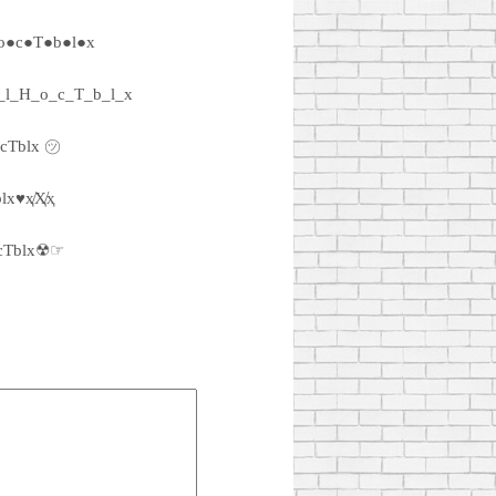
o●c●T●b●l●x
_l_H_o_c_T_b_l_x
ocTblx ㋡
lx♥ҳ̸Ҳ̸ҳ
cTblx☢☞