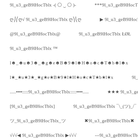
9l_u3_geB9lHocTblx -( ⚪ ‿ ⚪ )-
***9l_u3_geB9lHocT
ღ⎠⎛ღ√ 9l_u3_geB9lHocTblx ღ⎞⎝ღ
▶ 9l_u3_geB9lHoc
@9l_u3_geB9lHocTblx@
9l_u3_geB9lHocTblx ŁØŁ
9l_u3_geB9lHocTblx ™
l☻_☻u☻3☻_☻g☻e☻B☻9☻l☻H☻o☻c☻T☻b☻l☻x
l★_★u★3★_★g★e★B★9★l★H★o★c★T★b★l★x
9l_
.....••••:::::9l_u3_geB9lHocTblx:::::••••.....
★★★ 9l_u3_g
[9l_u3_geB9lHocTblx]
9l_u3_geB9lHocTblx ¯\_(ツ)_/¯
ツ_9l_u3_geB9lHocTblx_ツ
✖9l_u3_geB9lHocTblx✖
√√√◀ 9l_u3_geB9lHocTblx ▶√√√
---9l_u3_geB9lHocTbl