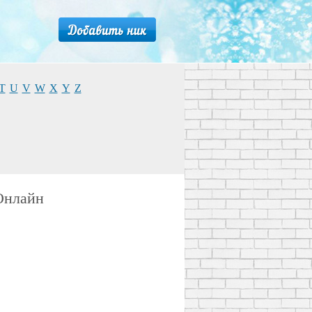
T
U
V
W
X
Y
Z
Онлайн