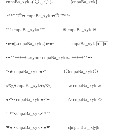
cnpaBa_xyk -( ⚪ ‿ ⚪ )-
[cnpaBa_xyk]
.•°*” ˜Ѽ♥ cnpaBa_xyk ♥Ѽ ˜”*°•.
°°°«cnpaBa_xyk»°°°
☀ cnpaBa_xyk ☀
•●•●[..cnpaBa_xyk..]●•●•
cnpaBa_xyk |̅̅●̅̅|̅̅=̅̅|̅●̅̅|
•••^^+++++...::your cnpaBa_xyk::...+++++^^•••
°•★ cnpaBa_xyk ★•°
ѼcnpaBa_xykѼ
ҳ̸Ҳ̸ҳ♥cnpaBa_xyk♥ҳ̸Ҳ̸ҳ
∞ cnpaBa_xyk ∞
●•°•• cnpaBa_xyk ●•°••
쇼 cnpaBa_xyk 쇼
˜”*°•.cnpaBa_xyk.•°*”˜
❤● • cnpaBa_xyk • ●❤
c|n|p|a|B|a|_|x|y|k