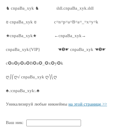
♞ cnpaBa_xyk ♞
ιlιll.cnpaBa_xyk.ιlιll
₪ cnpaBa_xyk ₪
c=n=p=a=B=a=_=x=y=k
★cnpaBa_xyk★
←cnpaBa_xyk→
cnpaBa_xyk{VIP}
☚❺☛ cnpaBa_xyk ☚❺☛
c✪n✪p✪a✪B✪a✪_✪x✪y✪k
ღ⎠⎛ღ√ cnpaBa_xyk ღ⎞⎝ღ
♣.:cnpaBa_xyk:.♣
Уникализируй любые никнеймы
на этой странице >>
Ваш ник: