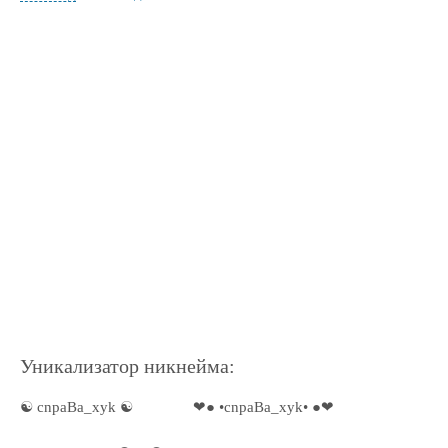
Уникализатор никнейма:
☯ cnpaBa_xyk ☯
❤● •cnpaBa_xyk• ●❤