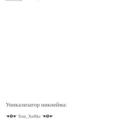
Уникализатор никнейма:
☚❺☛ Tom_XeHkc ☚❺☛