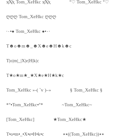
ҳ̸Ҳ̸ҳ Tom_XeHkc ҳ̸Ҳ̸ҳ
°♡ Tom_XeHkc °♡
ღღღ Tom_XeHkc ღღღ
·٠•● Tom_XeHkc ●•٠·
T☻o☻m☻_☻X☻e☻H☻k☻c
T|o|m|_|X|e|H|k|c
T★o★m★_★X★e★H★k★c
Tom_XeHkc »-( `v )–»
§ Tom_XeHkc §
*°•Tom_XeHkc•°*
~Tom_XeHkc~
[Tom_XeHkc]
★Tom_XeHkc★
T•o•m•_•X•e•H•k•c
٭٭((Tom_XeHkc))٭٭