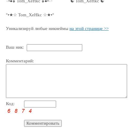
٠•●๑ Tom_XeHkc ๑●•٠·
☯ Tom_XeHkc ☯
°•★☆ Tom_XeHkc ☆★•°
Уникализируй любые никнеймы
на этой странице >>
Ваш ник:
Комментарий:
Код: