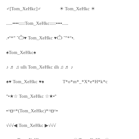
♂[Tom_XeHkc]♂
☀ Tom_XeHkc ☀
.....••••:::::Tom_XeHkc:::::••••.....
.•°*” ˜Ѽ♥ Tom_XeHkc ♥Ѽ ˜”*°•.
♠Tom_XeHkc♠
♪ ♬ ♫ ιιllι Tom_XeHkc ιllι ♫ ♬ ♪
♠♥ Tom_XeHkc ♥♠
T*o*m*_*X*e*H*k*c
°•★☆ Tom_XeHkc ☆★•°
•=◘=*(Tom_XeHkc)*=◘=•
√√√◀ Tom_XeHkc ▶√√√