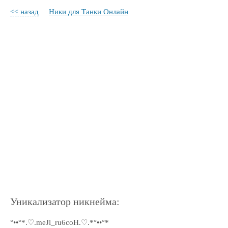
<< назад
Ники для Танки Онлайн
Уникализатор никнейма:
°••°*.♡.meJl_ru6coH.♡.*°••°*