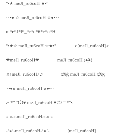
°•★ meJl_ru6coH ★•°
·٠•● ☆ meJl_ru6coH ☆●•٠·
m*e*J*l*_*r*u*6*c*o*H
°•★☆ meJl_ru6coH ☆★•°
♂[meJl_ru6coH]♂
❤meJl_ru6coH❤
meJl_ru6coH (●̮̮̃●̃)
♫♪meJl_ru6coH♪♫
ҳ̸Ҳ̸ҳ meJl_ru6coH ҳ̸Ҳ̸ҳ
٠•●๑ meJl_ru6coH ๑●•٠·
.•°*” ˜Ѽ♥ meJl_ru6coH ♥Ѽ ˜”*°•.
«.«.«.meJl_ru6coH.».».»
-‘๑’-meJl_ru6coH-‘๑’-
[meJl_ru6coH]