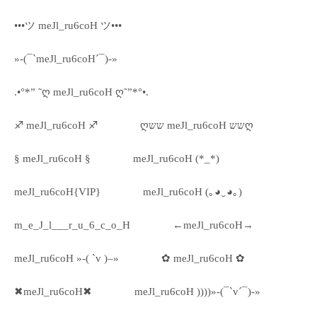
•••ツ meJl_ru6coH ツ•••
»-(¯`meJl_ru6coH´¯)-»
.•°*” ˜ღ meJl_ru6coH ღ˜”*°•.
♐ meJl_ru6coH ♐
ღשש meJl_ru6coH ששღ
§ meJl_ru6coH §
meJl_ru6coH (*_*)
meJl_ru6coH{VIP}
meJl_ru6coH (｡◕‿◕｡)
m_e_J_l___r_u_6_c_o_H
←meJl_ru6coH→
meJl_ru6coH »-( `v )–»
✿ meJl_ru6coH ✿
✖meJl_ru6coH✖
meJl_ru6coH ))))»-(¯`v´¯)-»