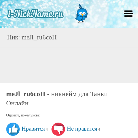
Ник: meJl_ru6coH
meJl_ru6coH
- никнейм для Танки
Онлайн
Оцените, пожалуйста:
Нравится
Не нравится
4
4