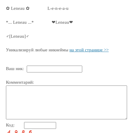
✿ Leneau ✿
L-e-n-e-a-u
*... Leneau ...*
❤Leneau❤
♂[Leneau]♂
Уникализируй любые никнеймы
на этой странице >>
Ваш ник:
Комментарий:
Код: