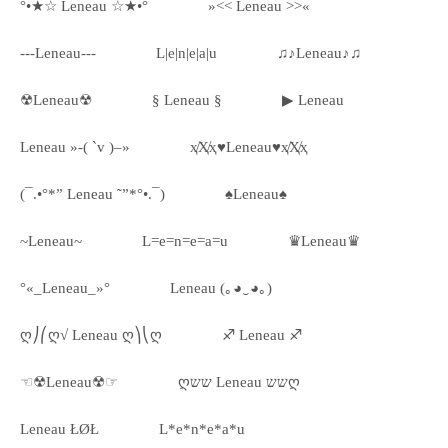
°•★☆ Leneau ☆★•°
»<< Leneau >>«
---Leneau---
L|e|n|e|a|u
♫♪Leneau♪♫
☢Leneau☢
§ Leneau §
▶ Leneau
Leneau »-( `v )–»
ҳ̸Ҳ̸ҳ♥Leneau♥ҳ̸Ҳ̸ҳ
(¯.•°*” Leneau ˜”*°•.¯)
♠Leneau♠
~Leneau~
L=e=n=e=a=u
♛Leneau♛
°«_Leneau_»°
Leneau (｡◕‿◕｡)
ღ⎠⎛ღ√ Leneau ღ⎞⎝ღ
♐ Leneau ♐
☜☢Leneau☢☞
ღשש Leneau ששღ
Leneau ŁØŁ
L*e*n*e*a*u