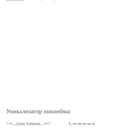
Уникализатор никнейма:
<-•:...your Leneau...:•->
L~e~n~e~a~u