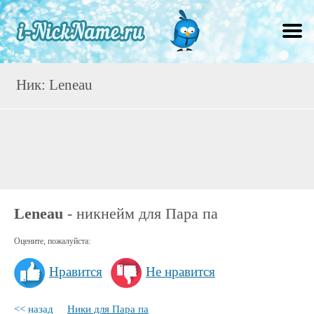
Ник: Leneau
Leneau
- никнейм для Пара па
Оцените, пожалуйста:
Нравится
Не нравится
<< назад
Ники для Пара па