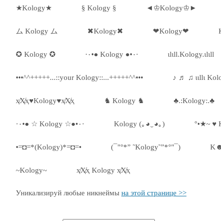
★Kology★
§ Kology §
◄♔Kology♔►
ム Kology ム
✖Kology✖
❤Kology❤
✪ Kology ✪
·٠•● Kology ●•٠·
ιlιll.Kology.ιlιll
•••^^+++++...::your Kology::...+++++^^•••
♪ ♬ ♫ ιιllι Kol
ҳ̸Ҳ̸ҳ♥Kology♥ҳ̸Ҳ̸ҳ
♞ Kology ♞
♣.:Kology:.♣
·٠•● ☆ Kology ☆●•٠·
Kology (｡◕‿◕｡)
°•★~ ♥ 
•=◘=*(Kology)*=◘=•
(¯"°*” ˜Kology˜”*°"¯)
K
~Kology~
ҳ̸Ҳ̸ҳ Kology ҳ̸Ҳ̸ҳ
Уникализируй любые никнеймы
на этой странице >>