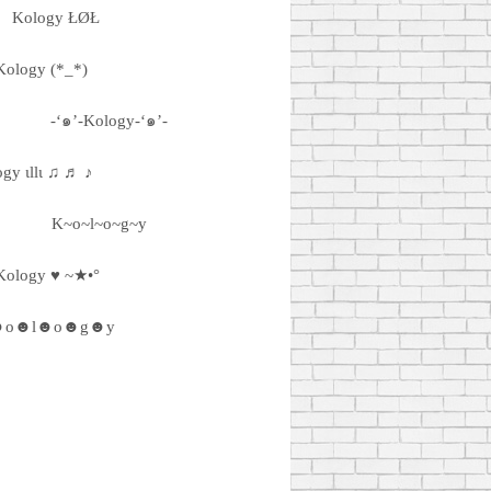
Kology ŁØŁ
Kology (*_*)
-‘๑’-Kology-‘๑’-
ogy ιllι ♫ ♬ ♪
K~o~l~o~g~y
Kology ♥ ~★•°
☻o☻l☻o☻g☻y