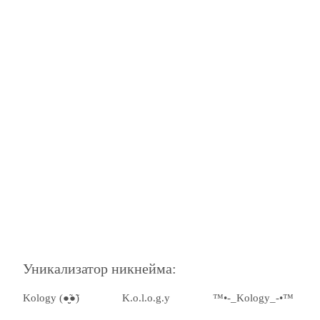
Уникализатор никнейма:
Kology (●̮̮̃●̃)
K.o.l.o.g.y
™•-_Kology_-•™