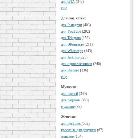
для GTA
(347)
еще
Для соц. сетей:
для Instagram
(403)
для YouTube
(292)
для Telegram
(153)
для ВКонтакте
(211)
для WhatsApp
(143)
для Ask.fm
(225)
для одноклассников
(240)
для Discord
(136)
еще
Мужские:
для парней
(349)
для пацанов
(350)
мужские
(83)
Женские:
для девушек
(552)
красивые для девушек
(67)
женские
(154)