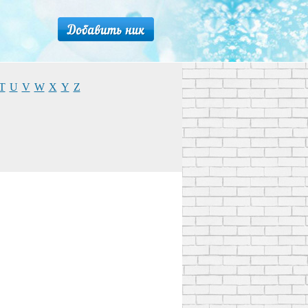
T
U
V
W
X
Y
Z