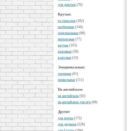
для девочек
(70)
Крутые:
cо смыслом
(182)
необычные
(144)
оригинальные
(88)
интересные
(77)
крутые
(165)
красивые
(38)
классные
(53)
Эмоциональные:
смешные
(61)
прикольные
(111)
На английском:
на английском
(92)
на английском для игр
(68)
Другие:
для почты
(172)
для диджеев
(228)
для Guvera
(294)