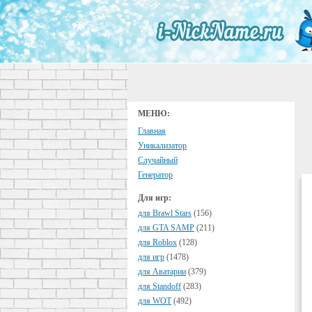
МЕНЮ:
Главная
Уникализатор
Случайный
Генератор
Для игр:
для Brawl Stars
(156)
для GTA SAMP
(211)
для Roblox
(128)
для игр
(1478)
для Аватарии
(379)
для Standoff
(283)
для WOT
(492)