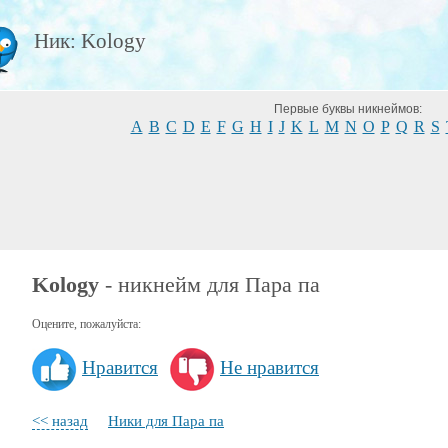
Ник: Kology
Первые буквы никнеймов:
A
B
C
D
E
F
G
H
I
J
K
L
M
N
O
P
Q
R
S
Kology
- никнейм для Пара па
Оцените, пожалуйста:
Нравится
Не нравится
<< назад
Ники для Пара па