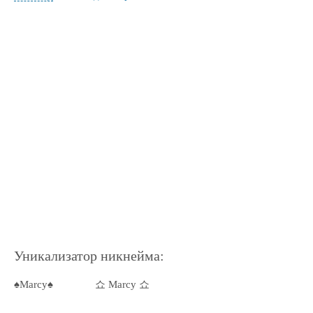
Уникализатор никнейма:
♠Marcy♠
쇼 Marcy 쇼