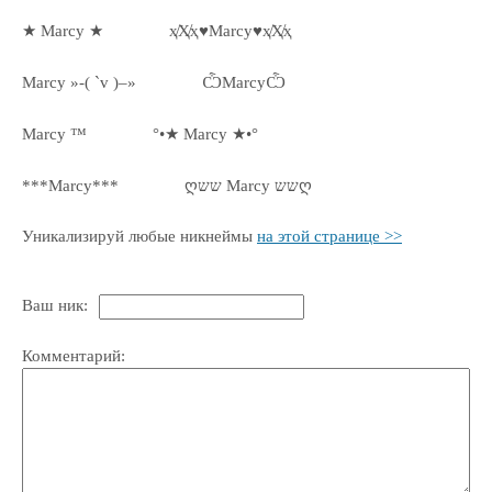
★ Marcy ★
ҳ̸Ҳ̸ҳ♥Marcy♥ҳ̸Ҳ̸ҳ
Marcy »-( `v )–»
ѼMarcyѼ
Marcy ™
°•★ Marcy ★•°
***Marcy***
ღשש Marcy ששღ
Уникализируй любые никнеймы
на этой странице >>
Ваш ник:
Комментарий: