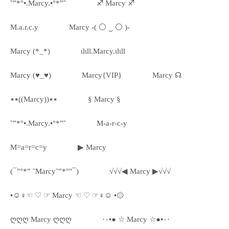
˜”*°•.Marcy.•°*”˜
♐ Marcy ♐
M.a.r.c.y
Marcy -( ⚪ ‿ ⚪ )-
Marcy (*_*)
ιlιll.Marcy.ιlιll
Marcy (♥_♥)
Marcy{VIP}
Marcy ☊
٭٭((Marcy))٭٭
§ Marcy §
˜”*°•.Marcy.•°*”˜
M-a-r-c-y
M=a=r=c=y
▶ Marcy
(¯"°*” ˜Marcy˜”*°"¯)
√√√◀ Marcy ▶√√√
•☺♀☜ ♡ ☞ Marcy ☜ ♡ ☞♀☺ •۞
ღღღ Marcy ღღღ
·٠•● ☆ Marcy ☆●•٠·