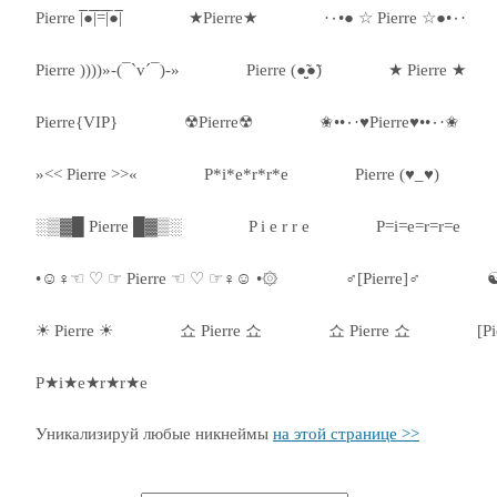
Pierre |̅̅●̅̅|̅̅=̅̅|̅●̅̅|
★Pierre★
·٠•● ☆ Pierre ☆●•٠·
Pierre ))))»-(¯`v´¯)-»
Pierre (●̮̮̃●̃)
★ Pierre ★
Pierre{VIP}
☢Pierre☢
✬••٠·♥Pierre♥••٠·✬
»<< Pierre >>«
P*i*e*r*r*e
Pierre (♥_♥)
░▒▓█ Pierre █▓▒░
P i e r r e
P=i=e=r=r=e
•☺♀☜ ♡ ☞ Pierre ☜ ♡ ☞♀☺ •۞
♂[Pierre]♂
☯
☀ Pierre ☀
쇼 Pierre 쇼
쇼 Pierre 쇼
[Pi
P★i★e★r★r★e
Уникализируй любые никнеймы
на этой странице >>