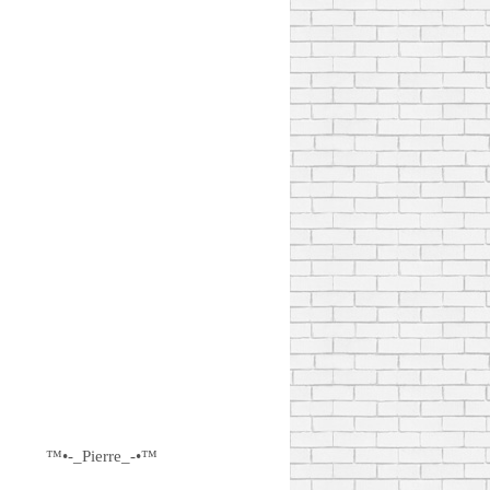
™•-_Pierre_-•™