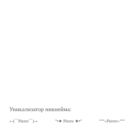
Уникализатор никнейма:
»-(¯`Pierre´¯)-»
°•★ Pierre ★•°
°°°«Pierre»°°°