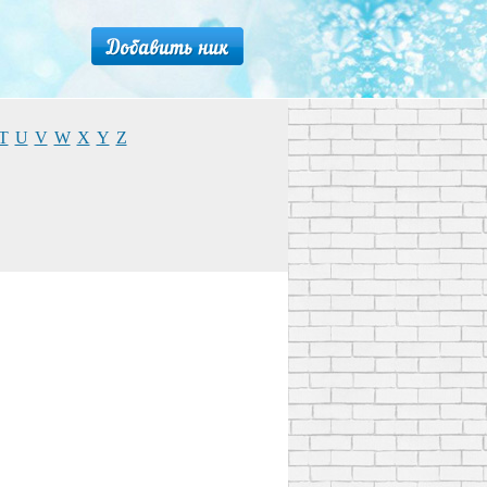
T
U
V
W
X
Y
Z