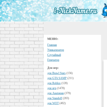
МЕНЮ:
Главная
Уникализатор
Случайный
Генератор
Для игр:
для Brawl Stars
(156)
для GTA SAMP
(211)
для Roblox
(128)
для игр
(1478)
для Аватарии
(379)
для Standoff
(283)
для WOT
(492)