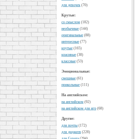
для девочек
(70)
Крутые:
cо смыслом
(182)
необычные
(144)
оригинальные
(88)
интересные
(77)
крутые
(165)
красивые
(38)
классные
(53)
Эмоциональные:
смешные
(61)
прикольные
(111)
На английском:
на английском
(92)
на английском для игр
(68)
Другие:
для почты
(172)
для диджеев
(228)
для Guvera
(294)