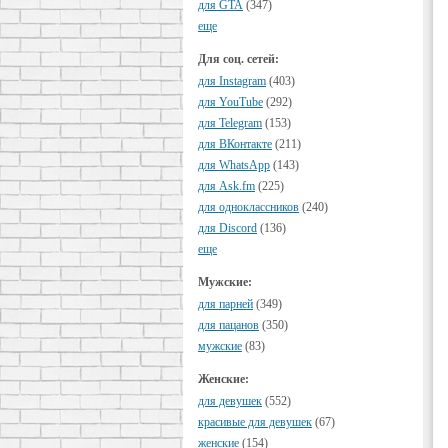
для GTA
(347)
еще
Для соц. сетей:
для Instagram
(403)
для YouTube
(292)
для Telegram
(153)
для ВКонтакте
(211)
для WhatsApp
(143)
для Ask.fm
(225)
для одноклассников
(240)
для Discord
(136)
еще
Мужские:
для парней
(349)
для пацанов
(350)
мужские
(83)
Женские:
для девушек
(552)
красивые для девушек
(67)
женские
(154)