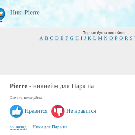
Ник: Pierre
Первые буквы никнеймов:
A
B
C
D
E
F
G
H
I
J
K
L
M
N
O
P
Q
R
S
Pierre
- никнейм для Пара па
Оцените, пожалуйста:
Нравится
Не нравится
<< назад
Ники для Пара па