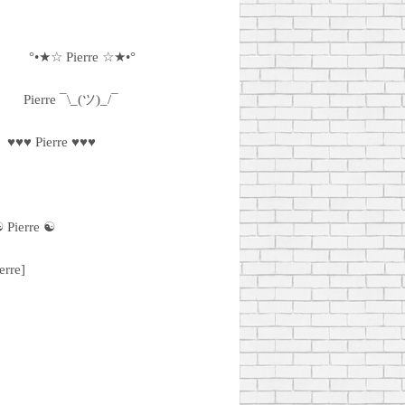
°•★☆ Pierre ☆★•°
Pierre ¯\_(ツ)_/¯
♥♥♥ Pierre ♥♥♥
 Pierre ☯
erre]