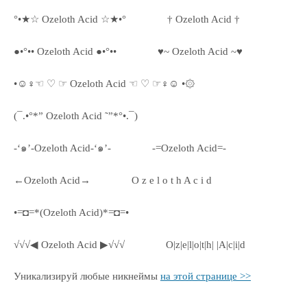
°•★☆ Ozeloth Acid ☆★•°
† Ozeloth Acid †
●•°•• Ozeloth Acid ●•°••
♥~ Ozeloth Acid ~♥
•☺♀☜ ♡ ☞ Ozeloth Acid ☜ ♡ ☞♀☺ •۞
(¯.•°*” Ozeloth Acid ˜”*°•.¯)
-‘๑’-Ozeloth Acid-‘๑’-
-=Ozeloth Acid=-
←Ozeloth Acid→
O z e l o t h A c i d
•=◘=*(Ozeloth Acid)*=◘=•
√√√◀ Ozeloth Acid ▶√√√
O|z|e|l|o|t|h| |A|c|i|d
Уникализируй любые никнеймы
на этой странице >>