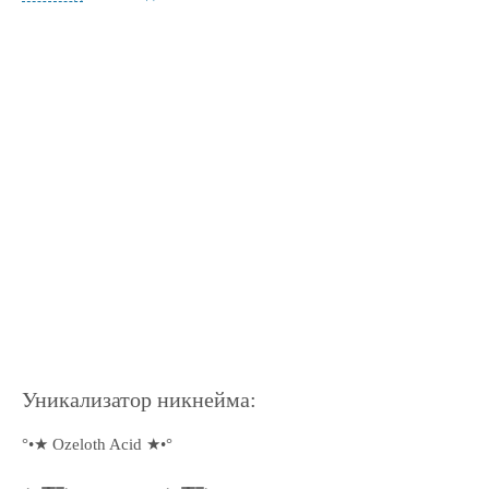
Уникализатор никнейма:
°•★ Ozeloth Acid ★•°