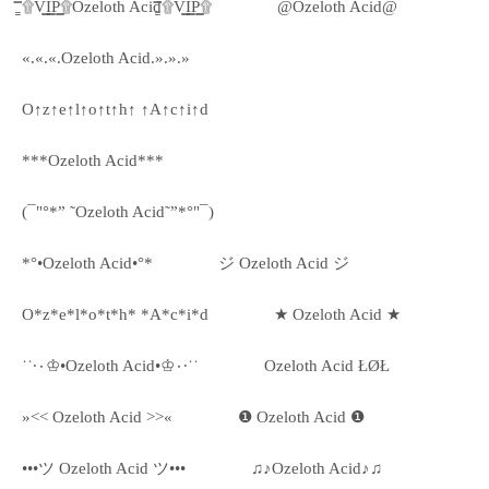
۩͇̿V͇̿I͇̿P͇̿۩Ozeloth Acid۩͇̿V͇̿I͇̿P͇̿۩
@Ozeloth Acid@
«.«.«.Ozeloth Acid.».».»
O↑z↑e↑l↑o↑t↑h↑ ↑A↑c↑i↑d
***Ozeloth Acid***
(¯"°*” ˜Ozeloth Acid˜”*°"¯)
*°•Ozeloth Acid•°*
ジ Ozeloth Acid ジ
O*z*e*l*o*t*h* *A*c*i*d
★ Ozeloth Acid ★
˙˙·٠♔•Ozeloth Acid•♔٠·˙˙
Ozeloth Acid ŁØŁ
»<< Ozeloth Acid >>«
❶ Ozeloth Acid ❶
•••ツ Ozeloth Acid ツ•••
♫♪Ozeloth Acid♪♫