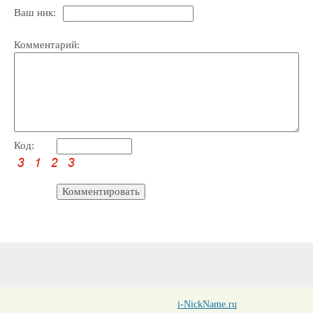
Ваш ник:
Комментарий:
Код:
i-NickName.ru