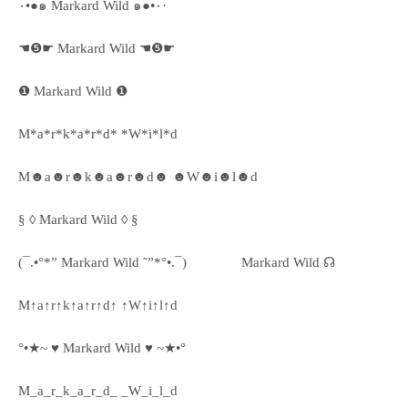
٠•●๑ Markard Wild ๑●•٠·
☚❺☛ Markard Wild ☚❺☛
❶ Markard Wild ❶
M*a*r*k*a*r*d* *W*i*l*d
M☻a☻r☻k☻a☻r☻d☻ ☻W☻i☻l☻d
§ ◊ Markard Wild ◊ §
(¯.•°*” Markard Wild ˜”*°•.¯)
Markard Wild ☊
M↑a↑r↑k↑a↑r↑d↑ ↑W↑i↑l↑d
°•★~ ♥ Markard Wild ♥ ~★•°
M_a_r_k_a_r_d_ _W_i_l_d