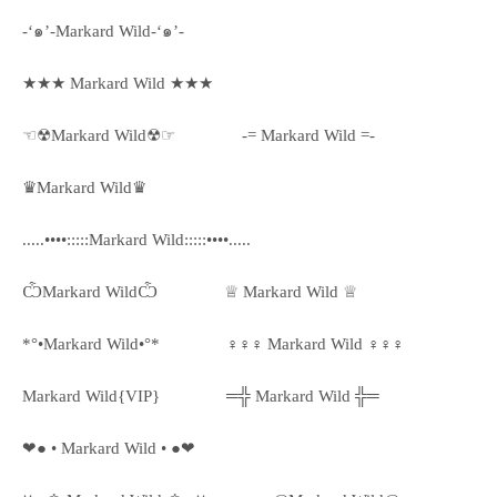
-‘๑’-Markard Wild-‘๑’-
★★★ Markard Wild ★★★
☜☢Markard Wild☢☞
-= Markard Wild =-
♛Markard Wild♛
.....••••:::::Markard Wild:::::••••.....
ѼMarkard WildѼ
♕ Markard Wild ♕
*°•Markard Wild•°*
♀♀♀ Markard Wild ♀♀♀
Markard Wild{VIP}
═╬ Markard Wild ╬═
❤● • Markard Wild • ●❤