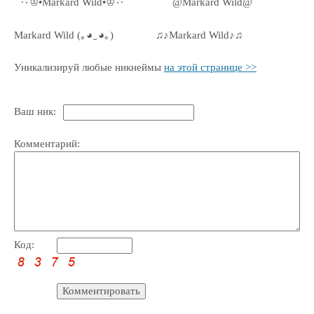
˙˙·٠♔•Markard Wild•♔٠·˙˙
@Markard Wild@
Markard Wild (｡◕‿◕｡)
♫♪Markard Wild♪♫
Уникализируй любые никнеймы
на этой странице >>
Ваш ник:
Комментарий:
Код: