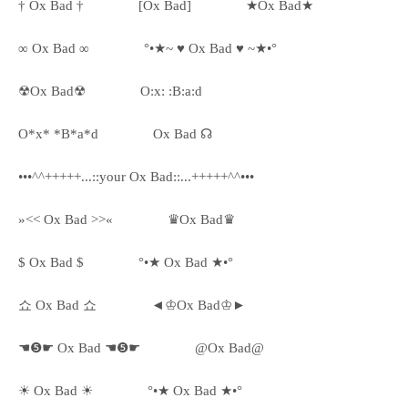
† Ox Bad †
[Ox Bad]
★Ox Bad★
∞ Ox Bad ∞
°•★~ ♥ Ox Bad ♥ ~★•°
☢Ox Bad☢
O:x: :B:a:d
O*x* *B*a*d
Ox Bad ☊
•••^^+++++...::your Ox Bad::...+++++^^•••
»<< Ox Bad >>«
♛Ox Bad♛
$ Ox Bad $
°•★ Ox Bad ★•°
쇼 Ox Bad 쇼
◄♔Ox Bad♔►
☚❺☛ Ox Bad ☚❺☛
@Ox Bad@
☀ Ox Bad ☀
°•★ Ox Bad ★•°