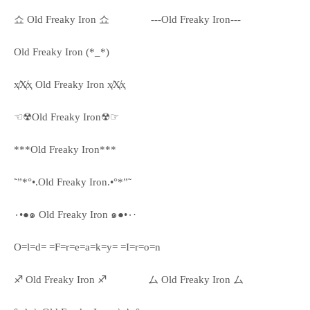
쇼 Old Freaky Iron 쇼
---Old Freaky Iron---
Old Freaky Iron (*_*)
ҳ̸Ҳ̸ҳ Old Freaky Iron ҳ̸Ҳ̸ҳ
☜☢Old Freaky Iron☢☞
***Old Freaky Iron***
˜”*°•.Old Freaky Iron.•°*”˜
٠•●๑ Old Freaky Iron ๑●•٠·
O=l=d= =F=r=e=a=k=y= =I=r=o=n
♐ Old Freaky Iron ♐
ム Old Freaky Iron ム