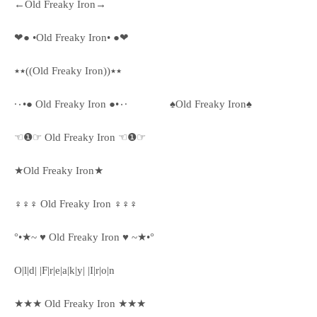
←Old Freaky Iron→
❤● •Old Freaky Iron• ●❤
٭٭((Old Freaky Iron))٭٭
·٠•● Old Freaky Iron ●•٠·
♠Old Freaky Iron♠
☜❶☞ Old Freaky Iron ☜❶☞
★Old Freaky Iron★
♀♀♀ Old Freaky Iron ♀♀♀
°•★~ ♥ Old Freaky Iron ♥ ~★•°
O|l|d| |F|r|e|a|k|y| |I|r|o|n
★★★ Old Freaky Iron ★★★