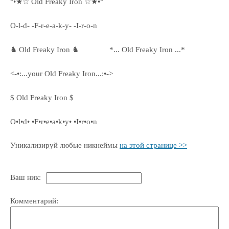
°•★☆ Old Freaky Iron ☆★•°
O-l-d- -F-r-e-a-k-y- -I-r-o-n
♞ Old Freaky Iron ♞
*... Old Freaky Iron ...*
<-•:...your Old Freaky Iron...:•->
$ Old Freaky Iron $
O•l•d• •F•r•e•a•k•y• •I•r•o•n
Уникализируй любые никнеймы
на этой странице >>
Ваш ник:
Комментарий: