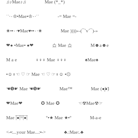
♫♪Mae♪♫
Mae (*_*)
˙˙·٠♔•Mae•♔٠·˙˙
-= Mae =-
✬••٠·♥Mae♥••٠·✬
Mae ))))»-(¯`v´¯)-»
❤● •Mae• ●❤
쇼 Mae 쇼
M☻a☻e
M a e
♀♀♀ Mae ♀♀♀
♠Mae♠
•☺♀☜ ♡ ☞ Mae ☜ ♡ ☞♀☺ •۞
☚❺☛ Mae ☚❺☛
Mae™
Mae (●̮̮̃●̃)
❤Mae❤
✪ Mae ✪
☜☢Mae☢☞
Mae |̅̅●̅̅|̅̅=̅̅|̅●̅̅|
°•★ Mae ★•°
M-a-e
<-•:...your Mae...:•->
♣.:Mae:.♣