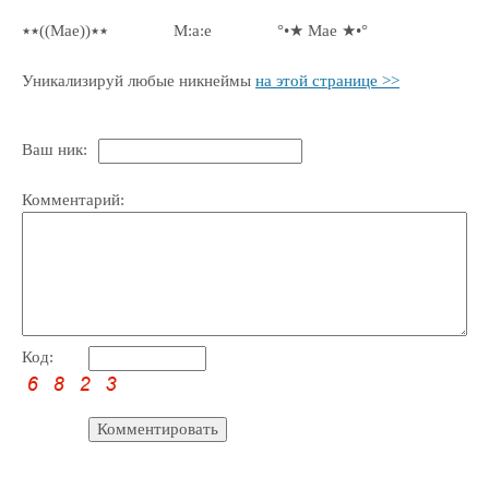
٭٭((Mae))٭٭
M:a:e
°•★ Mae ★•°
Уникализируй любые никнеймы
на этой странице >>
Ваш ник:
Комментарий:
Код: