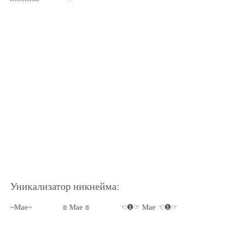
Уникализатор никнейма:
~Mae~
₪ Mae ₪
☜❶☞ Mae ☜❶☞