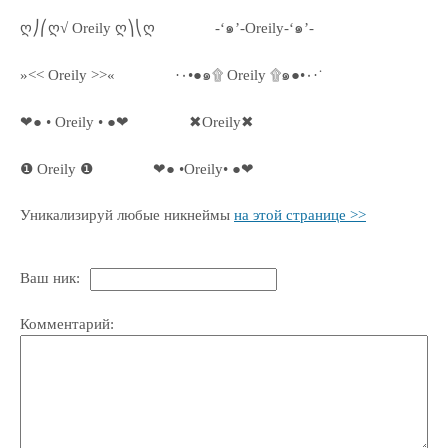
ღ⎠⎛ღ√ Oreily ღ⎞⎝ღ
-‘๑’-Oreily-‘๑’-
»<< Oreily >>«
·٠•●๑۩ Oreily ۩๑●•٠·˙
❤● • Oreily • ●❤
✖Oreily✖
❶ Oreily ❶
❤● •Oreily• ●❤
Уникализируй любые никнеймы
на этой странице >>
Ваш ник:
Комментарий: