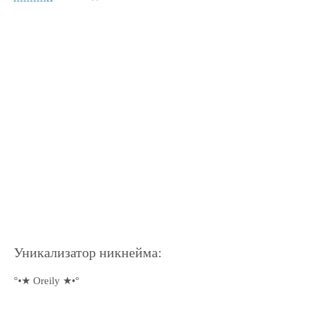
Уникализатор никнейма:
°•★ Oreily ★•°