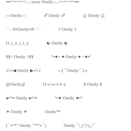
•••^^+++++...::your Oreily::...+++++^^•••
---Oreily---
♐ Oreily ♐
쇼 Oreily 쇼
˙˙·٠♔•Oreily•♔٠·˙˙
† Oreily †
O_r_e_i_l_y
☯ Oreily ☯
¥$< Oreily >$¥
°•★~ ♥ Oreily ♥ ~★•°
√√√◀ Oreily ▶√√√
»-(¯`Oreily´¯)-»
@Oreily@
O~r~e~i~l~y
$ Oreily $
●•°•• Oreily ●•°••
°•★ Oreily ★•°
☀ Oreily ☀
Oreily™
(¯.•°*” Oreily ˜”*°•.¯)
Oreily ¯\_(ツ)_/¯