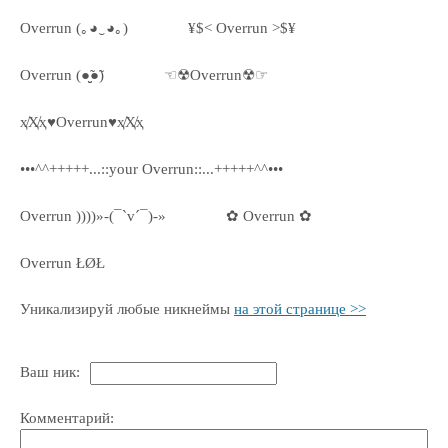
Overrun (｡◕‿◕｡)
¥$< Overrun >$¥
Overrun (●̮̮̃●̃)
☜☢Overrun☢☞
ҳ̸Ҳ̸ҳ♥Overrun♥ҳ̸Ҳ̸ҳ
•••^^+++++...::your Overrun::...+++++^^•••
Overrun ))))»-(¯`v´¯)-»
✿ Overrun ✿
Overrun ŁØŁ
Уникализируй любые никнеймы
на этой странице >>
Ваш ник:
Комментарий: