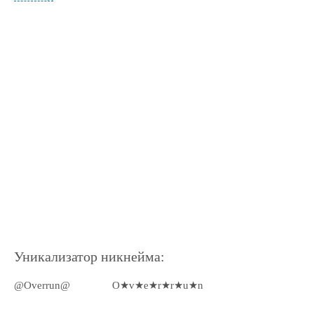
Уникализатор никнейма:
@Overrun@
O★v★e★r★r★u★n