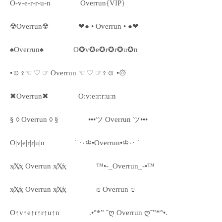
O-v-e-r-r-u-n
Overrun{VIP}
☢Overrun☢
❤● • Overrun • ●❤
♠Overrun♠
O✪v✪e✪r✪r✪u✪n
•☺♀☜ ♡ ☞ Overrun ☜ ♡ ☞♀☺ •۞
✖Overrun✖
O:v:e:r:r:u:n
§ ◊ Overrun ◊ §
•••ツ Overrun ツ•••
O|v|e|r|r|u|n
˙˙·٠♔•Overrun•♔٠·˙˙
ҳ̸Ҳ̸ҳ Overrun ҳ̸Ҳ̸ҳ
™•-_Overrun_-•™
ҳ̸Ҳ̸ҳ Overrun ҳ̸Ҳ̸ҳ
₪ Overrun ₪
O↑v↑e↑r↑r↑u↑n
.•°*” ˜ღ Overrun ღ˜”*°•.