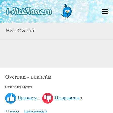
Ник: Overrun
Overrun
- никнейм
Оцените, пожалуйста:
Нравится
Не нравится
3
3
<< назад
Ники женские