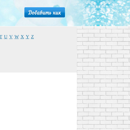
T
U
V
W
X
Y
Z