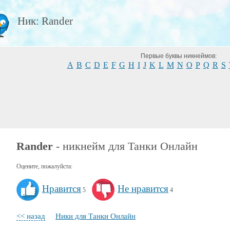
Ник: Rander
Первые буквы никнеймов:
A
B
C
D
E
F
G
H
I
J
K
L
M
N
O
P
Q
R
S
Rander
- никнейм для Танки Онлайн
Оцените, пожалуйста:
Нравится
Не нравится
5
4
<< назад
Ники для Танки Онлайн