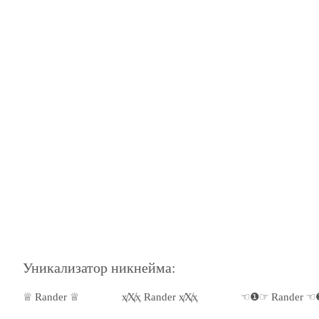
Уникализатор никнейма:
♕ Rander ♕
ҳ̸Ҳ̸ҳ Rander ҳ̸Ҳ̸ҳ
☜❶☞ Rander 