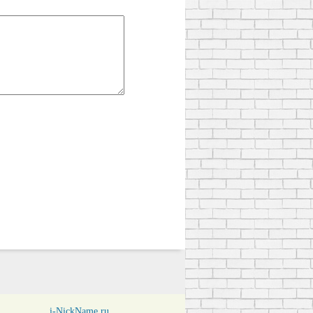
i-NickName.ru