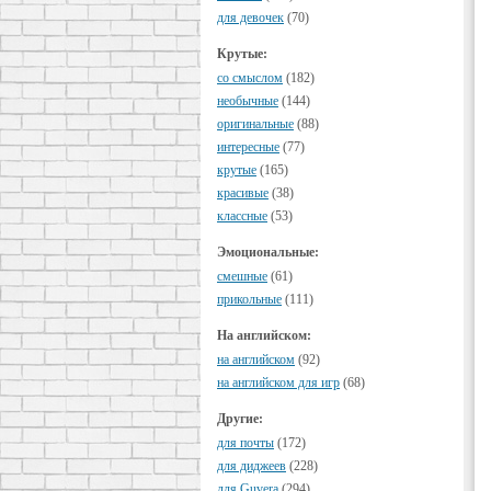
для девочек
(70)
Крутые:
cо смыслом
(182)
необычные
(144)
оригинальные
(88)
интересные
(77)
крутые
(165)
красивые
(38)
классные
(53)
Эмоциональные:
смешные
(61)
прикольные
(111)
На английском:
на английском
(92)
на английском для игр
(68)
Другие:
для почты
(172)
для диджеев
(228)
для Guvera
(294)