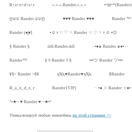
R↑a↑n↑d↑e↑r
«.«.«.Rander.».».»
•=◘=*(Rander)
ღשש Rander ששღ
♥♥♥ Rander ♥♥♥
Rander ™
Rander (●̮̮̃●̃)
•☺♀☜ ♡ ☞ Rander ☜ ♡ ☞♀☺ •۞
§ Rander §
ιlιll.Rander.ιlιll
٠•●๑ Rander ๑●•٠·
Rander™
§ ◊ Rander ◊ §
•••ツ Rander ツ•••
¥$< Rander >$¥
ҳ̸Ҳ̸ҳ♥Rander♥ҳ̸Ҳ̸ҳ
$Rander
R_a_n_d_e_r
Rander{VIP}
°•★~ ♥ Rander ♥ ~★•°
Уникализируй любые никнеймы
на этой странице >>