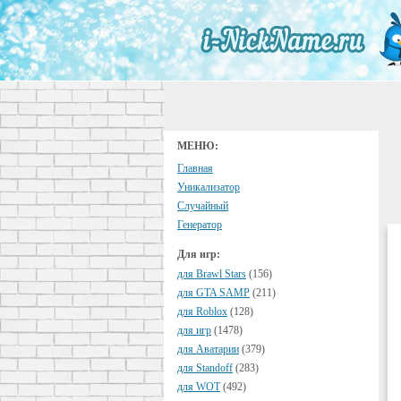
МЕНЮ:
Главная
Уникализатор
Случайный
Генератор
Для игр:
для Brawl Stars
(156)
для GTA SAMP
(211)
для Roblox
(128)
для игр
(1478)
для Аватарии
(379)
для Standoff
(283)
для WOT
(492)