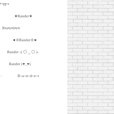
*=◘=•
★Rander★
R•a•n•d•e•r
◄♔Rander♔►
Rander -( ⚪ ‿ ⚪ )-
Rander (♥_♥)
·٠•● ☆ Rander ☆●•٠·
R~a~n~d~e~r