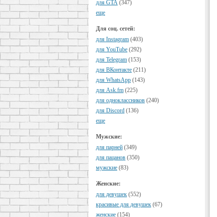
для GTA
(347)
еще
Для соц. сетей:
для Instagram
(403)
для YouTube
(292)
для Telegram
(153)
для ВКонтакте
(211)
для WhatsApp
(143)
для Ask.fm
(225)
для одноклассников
(240)
для Discord
(136)
еще
Мужские:
для парней
(349)
для пацанов
(350)
мужские
(83)
Женские:
для девушек
(552)
красивые для девушек
(67)
женские
(154)