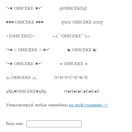
°•★ OHICEKE ★•°
@OHICEKE@
♥♥♥ OHICEKE ♥♥♥
ღשש OHICEKE ששღ
♂[OHICEKE]♂
»-(¯`OHICEKE´¯)-»
°•★☆ OHICEKE ☆★•°
☯ OHICEKE ☯
°•★ OHICEKE ★•°
∞ OHICEKE ∞
ム OHICEKE ム
O=H=I=C=E=K=E
ҳ̸Ҳ̸ҳ♥OHICEKE♥ҳ̸Ҳ̸ҳ
O●H●I●C●E●K●E
Уникализируй любые никнеймы
на этой странице >>
Ваш ник: