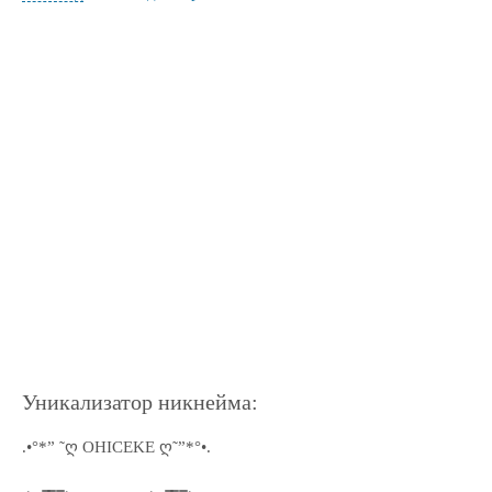
Уникализатор никнейма:
.•°*” ˜ღ OHICEKE ღ˜”*°•.