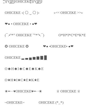
۩͇̿V͇̿I͇̿P͇̿۩OHICEKE۩͇̿V͇̿I͇̿P͇̿۩
OHICEKE -( ⚪ ‿ ⚪ )-
»<< OHICEKE >>«
❤● • OHICEKE • ●❤
(¯.•°*” OHICEKE ˜”*°•.¯)
O*H*I*C*E*K*E
✪ OHICEKE ✪
❤● •OHICEKE• ●❤
OHICEKE ▂ ▃ ▄ ▅ ▆ ▇ █
O☻H☻I☻C☻E☻K☻E
O★H★I★C★E★K★E
✬••٠·♥OHICEKE♥••٠·✬
♕ OHICEKE ♕
~OHICEKE~
OHICEKE (*_*)