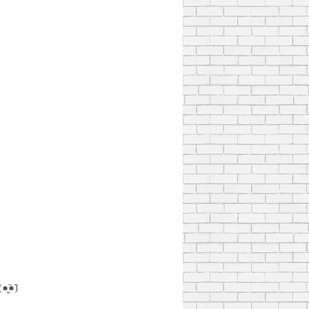
̮̃●̃)