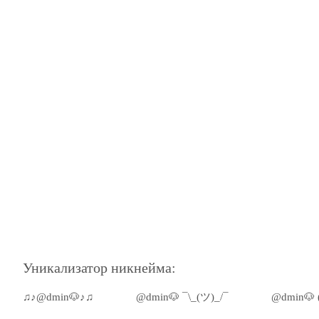
Уникализатор никнейма:
♫♪@dmin🐶♪♫
@dmin🐶 ¯\_(ツ)_/¯
@dmin🐶 (●̮