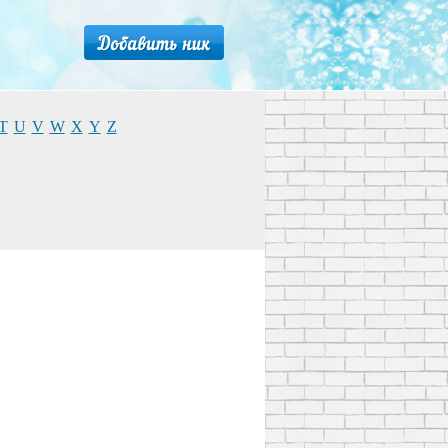
T
U
V
W
X
Y
Z