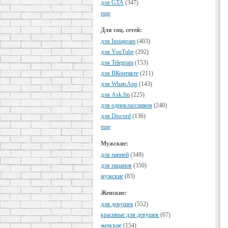
для GTA
(347)
еще
Для соц. сетей:
для Instagram
(403)
для YouTube
(292)
для Telegram
(153)
для ВКонтакте
(211)
для WhatsApp
(143)
для Ask.fm
(225)
для одноклассников
(240)
для Discord
(136)
еще
Мужские:
для парней
(349)
для пацанов
(350)
мужские
(83)
Женские:
для девушек
(552)
красивые для девушек
(67)
женские
(154)