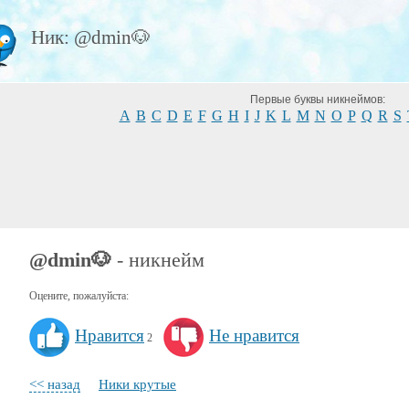
Ник: @dmin🐶
Первые буквы никнеймов:
A
B
C
D
E
F
G
H
I
J
K
L
M
N
O
P
Q
R
S
@dmin🐶
- никнейм
Оцените, пожалуйста:
Нравится
Не нравится
2
<< назад
Ники крутые