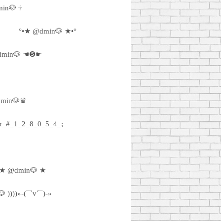
in🐶 †
°•★ @dmin🐶 ★•°
min🐶 ☚❺☛
min🐶♛
_#_1_2_8_0_5_4_;
★ @dmin🐶 ★
 ))))»-(¯`v´¯)-»