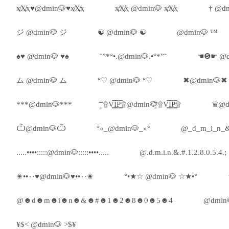
ҳ̸Ҳ̸ҳ♥@dmin🐶♥ҳ̸Ҳ̸ҳ
ҳ̸Ҳ̸ҳ @dmin🐶 ҳ̸Ҳ̸ҳ
† @dm
ジ @dmin🐶 ジ
☯ @dmin🐶 ☯
@dmin🐶 ™
♠♥ @dmin🐶 ♥♠
˜”*°•.@dmin🐶.•°*”˜
☚❺☛ @d
ム @dmin🐶 ム
°♡ @dmin🐶 °♡
✖@dmin🐶✖
***@dmin🐶***
۩͇̿V͇̿I͇̿P͇̿۩@dmin🐶۩͇̿V͇̿I͇̿P͇̿۩
♛@d
Ѽ@dmin🐶Ѽ
°«_@dmin🐶_»°
@_d_m_i_n_&
.....••••:::::@dmin🐶:::::••••.....
@.d.m.i.n.&.#.1.2.8.0.5.4.;
✬••٠·♥@dmin🐶♥••٠·✬
°•★☆ @dmin🐶 ☆★•°
@☻d☻m☻i☻n☻&☻#☻1☻2☻8☻0☻5☻4
@dmin🐶
¥$< @dmin🐶 >$¥