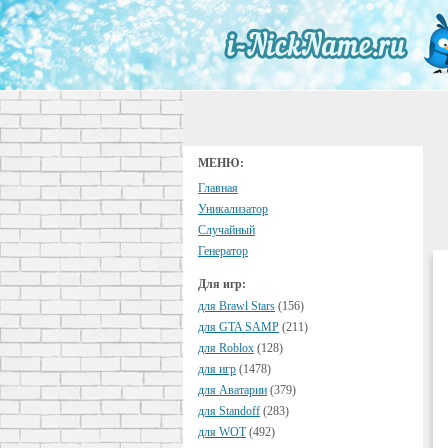
МЕНЮ:
Главная
Уникализатор
Случайный
Генератор
Для игр:
для Brawl Stars
(156)
для GTA SAMP
(211)
для Roblox
(128)
для игр
(1478)
для Аватарии
(379)
для Standoff
(283)
для WOT
(492)