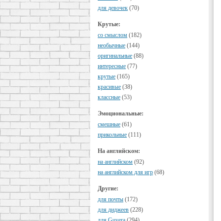
для девочек
(70)
Крутые:
cо смыслом
(182)
необычные
(144)
оригинальные
(88)
интересные
(77)
крутые
(165)
красивые
(38)
классные
(53)
Эмоциональные:
смешные
(61)
прикольные
(111)
На английском:
на английском
(92)
на английском для игр
(68)
Другие:
для почты
(172)
для диджеев
(228)
для Guvera
(294)