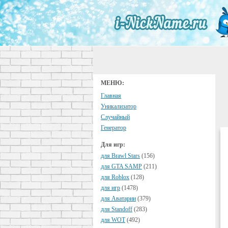
МЕНЮ:
Главная
Уникализатор
Случайный
Генератор
Для игр:
для Brawl Stars
(156)
для GTA SAMP
(211)
для Roblox
(128)
для игр
(1478)
для Аватарии
(379)
для Standoff
(283)
для WOT
(492)