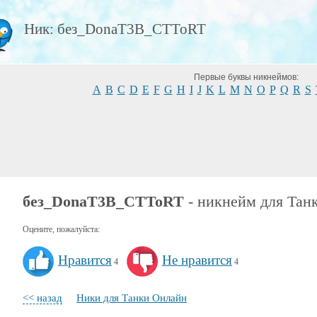
Ник: без_DonaT3B_CTToRT
Первые буквы никнеймов:
A
B
C
D
E
F
G
H
I
J
K
L
M
N
O
P
Q
R
S
без_DonaT3B_CTToRT
- никнейм для Тан
Оцените, пожалуйста:
Нравится
Не нравится
4
4
<< назад
Ники для Танки Онлайн