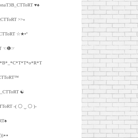
onaT3B_CTToRT ♥♠
_CTToRT >>«
CTToRT ☆★•°
RT ☜❶☞
3*B*_*C*T*T*o*R*T
CTToRT™
B_CTToRT ☯
ToRT -( ⚪ ‿ ⚪ )-
RT♠
٭٭((без_DonaT3B_CTToRT))٭٭