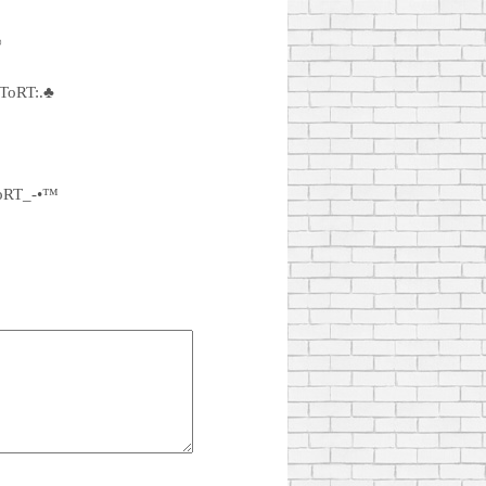
∞
ToRT:.♣
oRT_-•™