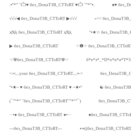
.•°*” ˜Ѽ♥ без_DonaT3B_CTToRT ♥Ѽ ˜”*°•.
♠♥ без_D
√√√◀ без_DonaT3B_CTToRT ▶√√√
»<< без_DonaT3B
ҳ̸Ҳ̸ҳ без_DonaT3B_CTToRT ҳ̸Ҳ̸ҳ
°•★☆ без_DonaT3B_
▶ без_DonaT3B_CTToRT
☜❶☞ без_DonaT3B_CTTo
☜☢без_DonaT3B_CTToRT☢☞
б*е*з*_*D*o*n*a*T*
<-•:...your без_DonaT3B_CTToRT...:•->
без_DonaT3B_
°•★~ ♥ без_DonaT3B_CTToRT ♥ ~★•°
☯ без_DonaT3
(¯"°*” ˜без_DonaT3B_CTToRT˜”*°"¯)
без_DonaT3B_CT
·٠•● без_DonaT3B_CTToRT ●•٠·
♠без_DonaT3B_CTTo
---без_DonaT3B_CTToRT---