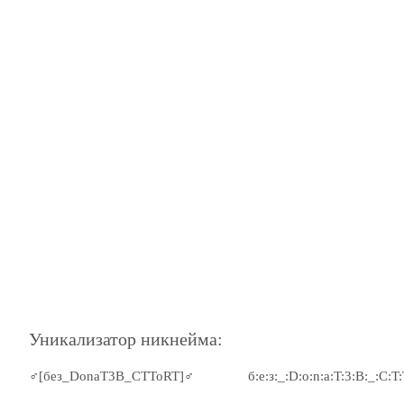
Уникализатор никнейма:
♂[без_DonaT3B_CTToRT]♂
б:е:з:_:D:o:n:a:T:3:B:_:C:T