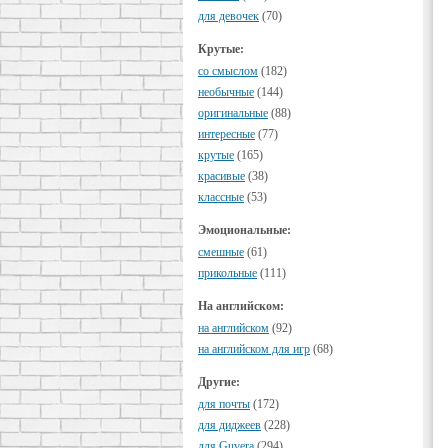
для девочек
(70)
Крутые:
cо смыслом
(182)
необычные
(144)
оригинальные
(88)
интересные
(77)
крутые
(165)
красивые
(38)
классные
(53)
Эмоциональные:
смешные
(61)
прикольные
(111)
На английском:
на английском
(92)
на английском для игр
(68)
Другие:
для почты
(172)
для диджеев
(228)
для Guvera
(294)