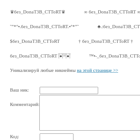
♛без_DonaT3B_CTToRT♛
∞ без_DonaT3B_CTToRT 
˜”*°•.без_DonaT3B_CTToRT.•°*”˜
♣.:без_DonaT3B_CT
$без_DonaT3B_CTToRT
† без_DonaT3B_CTToRT †
без_DonaT3B_CTToRT |̅̅●̅̅|̅̅=̅̅|̅●̅̅|
™•-_без_DonaT3B_CTT
Уникализируй любые никнеймы
на этой странице >>
Ваш ник:
Комментарий:
Код: