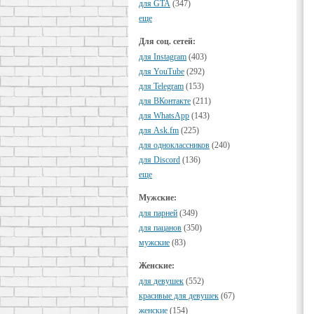
для GTA
(347)
еще
Для соц. сетей:
для Instagram
(403)
для YouTube
(292)
для Telegram
(153)
для ВКонтакте
(211)
для WhatsApp
(143)
для Ask.fm
(225)
для одноклассников
(240)
для Discord
(136)
еще
Мужские:
для парней
(349)
для пацанов
(350)
мужские
(83)
Женские:
для девушек
(552)
красивые для девушек
(67)
женские
(154)