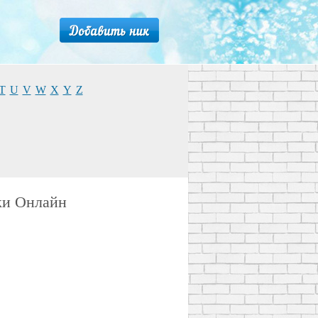
T
U
V
W
X
Y
Z
ки Онлайн