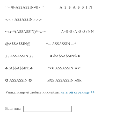
˙˙·٠♔•A$$A$$IN•♔٠·˙˙
A_$_$_A_$_$_I_N
«.«.«.A$$A$$IN.».».»
•=◘=*(A$$A$$IN)*=◘=•
A↑$↑$↑A↑$↑$↑I↑N
@A$$A$$IN@
*... A$$A$$IN ...*
ム A$$A$$IN ム
◄♔A$$A$$IN♔►
♣.:A$$A$$IN:.♣
°•★ A$$A$$IN ★•°
✪ A$$A$$IN ✪
ҳ̸Ҳ̸ҳ A$$A$$IN ҳ̸Ҳ̸ҳ
Уникализируй любые никнеймы
на этой странице >>
Ваш ник: