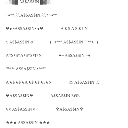
░▒▓█ A$$A$$IN █▓▒░
°••°*.♡.A$$A$$IN.♡.*°••°*
❤● •A$$A$$IN• ●❤
A $ $ A $ $ I N
₪ A$$A$$IN ₪
(¯.•°*” A$$A$$IN ˜”*°•.¯)
A*$*$*A*$*$*I*N
♥~ A$$A$$IN ~♥
˜”*°•.A$$A$$IN.•°*”˜
A★$★$★A★$★$★I★N
쇼 A$$A$$IN 쇼
❤A$$A$$IN❤
A$$A$$IN ŁØŁ
§ ◊ A$$A$$IN ◊ §
☢A$$A$$IN☢
★★★ A$$A$$IN ★★★