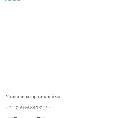
Уникализатор никнейма:
.•°*” ˜ღ A$$A$$IN ღ˜”*°•.