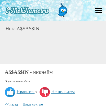
Ник: A$$A$$IN
A$$A$$IN
- никнейм
Оцените, пожалуйста:
Нравится
Не нравится
3
<< назад
Ники крутые