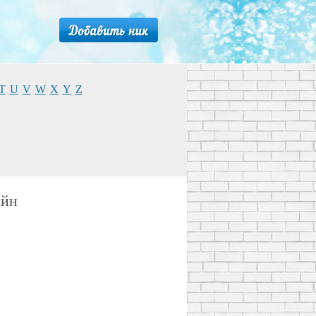
T
U
V
W
X
Y
Z
айн