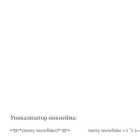
Уникализатор никнейма:
•=◘=*(merry snowflake)*=◘=•
merry snowflake »-( `v )–