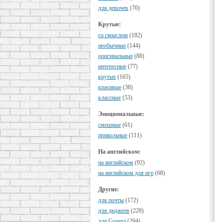
для девочек
(70)
Крутые:
cо смыслом
(182)
необычные
(144)
оригинальные
(88)
интересные
(77)
крутые
(165)
красивые
(38)
классные
(53)
Эмоциональные:
смешные
(61)
прикольные
(111)
На английском:
на английском
(92)
на английском для игр
(68)
Другие:
для почты
(172)
для диджеев
(228)
для Guvera
(294)