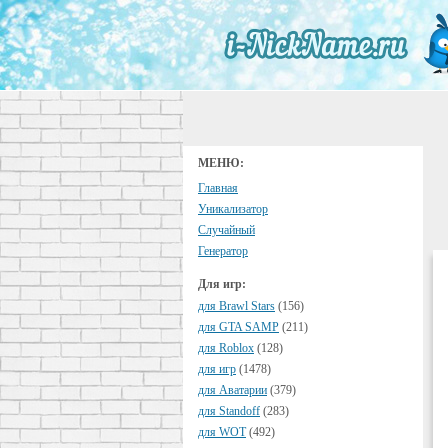
МЕНЮ:
Главная
Уникализатор
Случайный
Генератор
Для игр:
для Brawl Stars
(156)
для GTA SAMP
(211)
для Roblox
(128)
для игр
(1478)
для Аватарии
(379)
для Standoff
(283)
для WOT
(492)