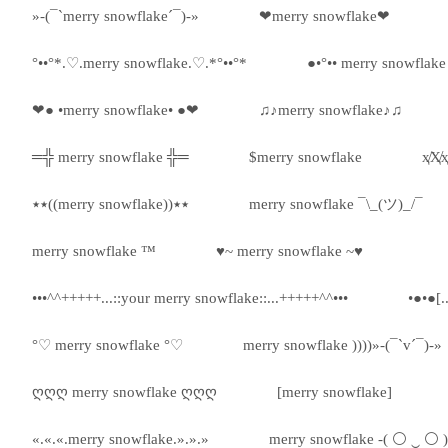
»-(¯`merry snowflake´¯)-»
❤merry snowflake❤
°••°*.♡.merry snowflake.♡.*°••°*
●•°•• merry snowflake 
❤● •merry snowflake• ●❤
♫♪merry snowflake♪♫
═╬ merry snowflake ╬═
$merry snowflake
ҳ̸Ҳ̸
٭٭((merry snowflake))٭٭
merry snowflake ¯\_(ツ)_/¯
merry snowflake ™
♥~ merry snowflake ~♥
•••^^+++++...::your merry snowflake::...+++++^^•••
•●•●[.
°♡ merry snowflake °♡
merry snowflake ))))»-(¯`v´¯)-»
ღღღ merry snowflake ღღღ
[merry snowflake]
«.«.«.merry snowflake.».».»
merry snowflake -( ⚪ ‿ ⚪ )