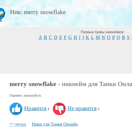
Ник: merry snowflake
Первые буквы никнеймов:
A
B
C
D
E
F
G
H
I
J
K
L
M
N
O
P
Q
R
S
merry snowflake
- никнейм для Танки Онл
Оцените, пожалуйста:
Нравится
Не нравится
4
4
<< назад
Ники для Танки Онлайн