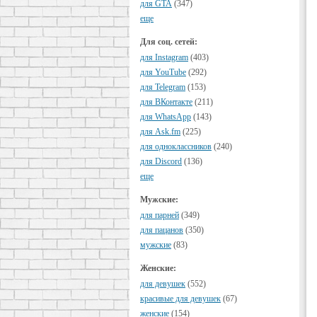
для GTA
(347)
еще
Для соц. сетей:
для Instagram
(403)
для YouTube
(292)
для Telegram
(153)
для ВКонтакте
(211)
для WhatsApp
(143)
для Ask.fm
(225)
для одноклассников
(240)
для Discord
(136)
еще
Мужские:
для парней
(349)
для пацанов
(350)
мужские
(83)
Женские:
для девушек
(552)
красивые для девушек
(67)
женские
(154)