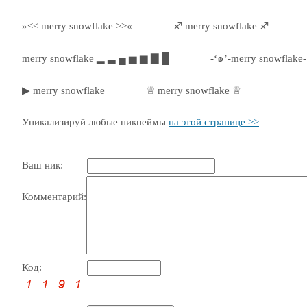
»<< merry snowflake >>«
♐ merry snowflake ♐
merry snowflake ▂ ▃ ▄ ▅ ▆ ▇ █
-‘๑’-merry snowflake-
▶ merry snowflake
♕ merry snowflake ♕
Уникализируй любые никнеймы
на этой странице >>
Ваш ник:
Комментарий:
Код: