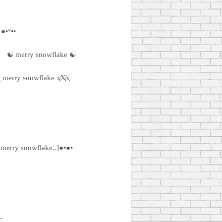
●•°••
☯ merry snowflake ☯
ҳ merry snowflake ҳ̸Ҳ̸ҳ
.merry snowflake..]●•●•
-