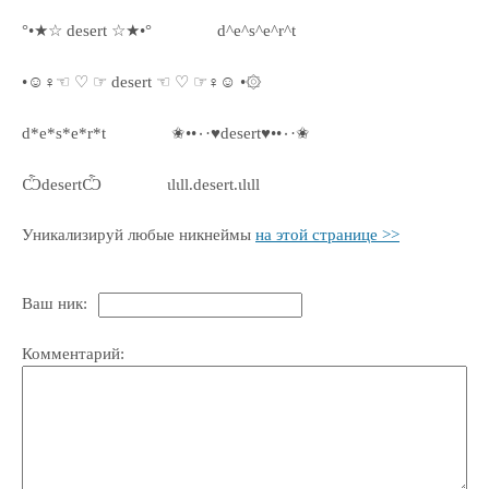
°•★☆ desert ☆★•°
d^e^s^e^r^t
•☺♀☜ ♡ ☞ desert ☜ ♡ ☞♀☺ •۞
d*e*s*e*r*t
✬••٠·♥desert♥••٠·✬
ѼdesertѼ
ιlιll.desert.ιlιll
Уникализируй любые никнеймы
на этой странице >>
Ваш ник:
Комментарий: