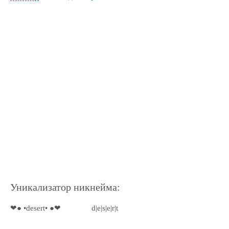
Уникализатор никнейма:
❤● •desert• ●❤
d|e|s|e|r|t