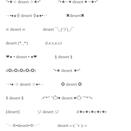
°•★☆ desert ☆★•°
°•★~ ♥ desert ♥ ~★•°
·٠•●๑۩ desert ۩๑●•٠·˙
✖desert✖
∞ desert ∞
desert ¯\_(ツ)_/¯
desert (*_*)
d.e.s.e.r.t
❤● • desert • ●❤
§ desert §
d✪e✪s✪e✪r✪t
°•★ desert ★•°
·٠•● ☆ desert ☆●•٠·
✪ desert ✪
$ desert $
.•°*” ˜Ѽ♥ desert ♥Ѽ ˜”*°•.
[desert]
ジ desert ジ
d★e★s★e★r★t
˙˙·٠♔•desert•♔٠·˙˙
desert »-( `v )–»