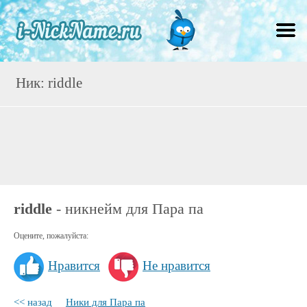
Ник: riddle
riddle
- никнейм для Пара па
Оцените, пожалуйста:
Нравится
Не нравится
<< назад
Ники для Пара па