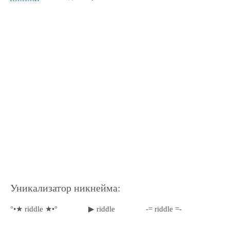
Уникализатор никнейма:
°•★ riddle ★•°
▶ riddle
-= riddle =-