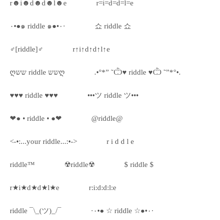
r☻i☻d☻d☻l☻e
r=i=d=d=l=e
٠•●๑ riddle ๑●•٠·
쇼 riddle 쇼
♂[riddle]♂
r↑i↑d↑d↑l↑e
ღשש riddle ששღ
.•°*” ˜Ѽ♥ riddle ♥Ѽ ˜”*°•.
♥♥♥ riddle ♥♥♥
•••ツ riddle ツ•••
❤● • riddle • ●❤
@riddle@
<-•:...your riddle...:•->
r i d d l e
riddle™
☢riddle☢
$ riddle $
r★i★d★d★l★e
r:i:d:d:l:e
riddle ¯\_(ツ)_/¯
·٠•● ☆ riddle ☆●•٠·