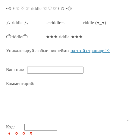
•☺♀☜ ♡ ☞ riddle ☜ ♡ ☞♀☺ •۞
ム riddle ム
-=riddle=-
riddle (♥_♥)
ѼriddleѼ
★★★ riddle ★★★
Уникализируй любые никнеймы
на этой странице >>
Ваш ник:
Комментарий:
Код: