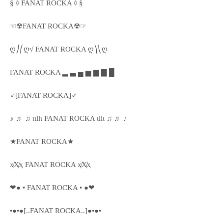
§ ◊ FANAT ROCKA ◊ §
☜☢FANAT ROCKA☢☞
ღ⎠⎛ღ√ FANAT ROCKA ღ⎞⎝ღ
FANAT ROCKA ▂ ▃ ▄ ▅ ▆ ▇ █
♂[FANAT ROCKA]♂
♪ ♬ ♫ ιιllι FANAT ROCKA ιllι ♫ ♬ ♪
★FANAT ROCKA★
ҳ̸Ҳ̸ҳ FANAT ROCKA ҳ̸Ҳ̸ҳ
❤● • FANAT ROCKA • ●❤
•●•●[..FANAT ROCKA..]●•●•