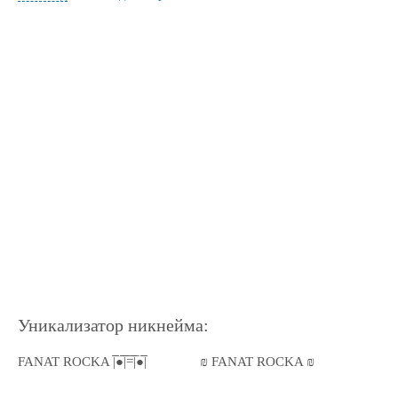
Уникализатор никнейма:
FANAT ROCKA |̅̅●̅̅|̅̅=̅̅|̅●̅̅|
₪ FANAT ROCKA ₪