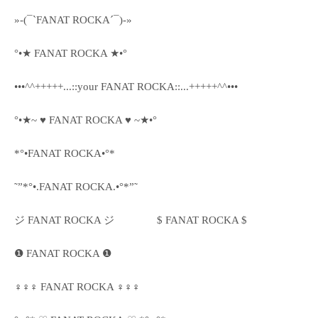
»-(¯`FANAT ROCKA´¯)-»
°•★ FANAT ROCKA ★•°
•••^^+++++...::your FANAT ROCKA::...+++++^^•••
°•★~ ♥ FANAT ROCKA ♥ ~★•°
*°•FANAT ROCKA•°*
˜”*°•.FANAT ROCKA.•°*”˜
ジ FANAT ROCKA ジ
$ FANAT ROCKA $
❶ FANAT ROCKA ❶
♀♀♀ FANAT ROCKA ♀♀♀