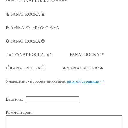
°••°*.♡.FANAT ROCKA.♡.*°••°*
♞ FANAT ROCKA ♞
F~A~N~A~T~ ~R~O~C~K~A
✪ FANAT ROCKA ✪
-‘๑’-FANAT ROCKA-‘๑’-
FANAT ROCKA ™
ѼFANAT ROCKAѼ
♣.:FANAT ROCKA:.♣
Уникализируй любые никнеймы
на этой странице >>
Ваш ник:
Комментарий: