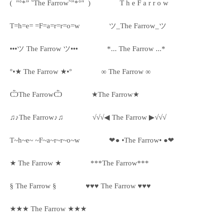
(¯"°*” ˜The Farrow˜”*°"¯)
T h e F a r r o w
T=h=e= =F=a=r=r=o=w
ツ_The Farrow_ツ
•••ツ The Farrow ツ•••
*... The Farrow ...*
°•★ The Farrow ★•°
∞ The Farrow ∞
ѼThe FarrowѼ
★The Farrow★
♫♪The Farrow♪♫
√√√◀ The Farrow ▶√√√
T~h~e~ ~F~a~r~r~o~w
❤● •The Farrow• ●❤
★ The Farrow ★
***The Farrow***
§ The Farrow §
♥♥♥ The Farrow ♥♥♥
★★★ The Farrow ★★★