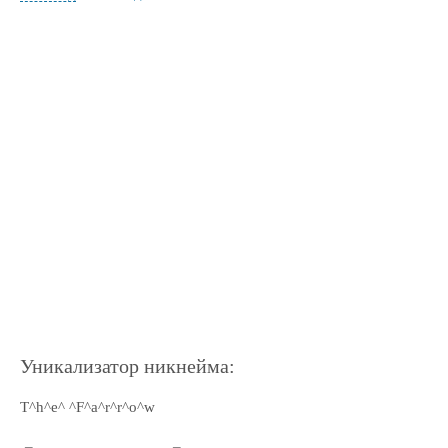
Уникализатор никнейма:
T^h^e^ ^F^a^r^r^o^w