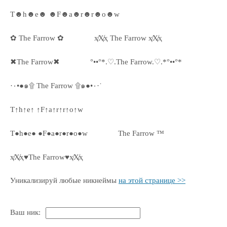
T☻h☻e☻ ☻F☻a☻r☻r☻o☻w
✿ The Farrow ✿
ҳ̸Ҳ̸ҳ The Farrow ҳ̸Ҳ̸ҳ
✖The Farrow✖
°••°*.♡.The Farrow.♡.*°••°*
·٠•●๑۩ The Farrow ۩๑●•٠·˙
T↑h↑e↑ ↑F↑a↑r↑r↑o↑w
T●h●e● ●F●a●r●r●o●w
The Farrow ™
ҳ̸Ҳ̸ҳ♥The Farrow♥ҳ̸Ҳ̸ҳ
Уникализируй любые никнеймы
на этой странице >>
Ваш ник: