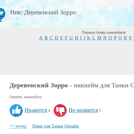
Ник: Деревенский Зорро
Первые буквы никнеймов:
A
B
C
D
E
F
G
H
I
J
K
L
M
N
O
P
Q
R
S
Деревенский Зорро
- никнейм для Танки 
Оцените, пожалуйста:
Нравится
Не нравится
4
5
<< назад
Ники для Танки Онлайн