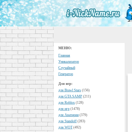
МЕНЮ:
Главная
Уникализатор
Случайный
Генератор
Для игр:
для Brawl Stars
(156)
для GTA SAMP
(211)
для Roblox
(128)
для игр
(1478)
для Аватарии
(379)
для Standoff
(283)
для WOT
(492)