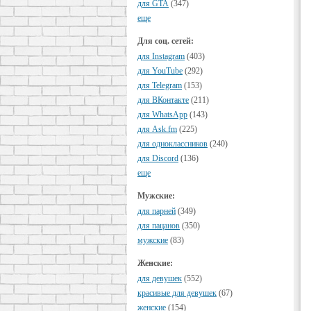
для GTA
(347)
еще
Для соц. сетей:
для Instagram
(403)
для YouTube
(292)
для Telegram
(153)
для ВКонтакте
(211)
для WhatsApp
(143)
для Ask.fm
(225)
для одноклассников
(240)
для Discord
(136)
еще
Мужские:
для парней
(349)
для пацанов
(350)
мужские
(83)
Женские:
для девушек
(552)
красивые для девушек
(67)
женские
(154)