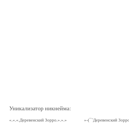
Уникализатор никнейма:
«.«.«.Деревенский Зорро.».».»
»-(¯`Деревенский Зорро