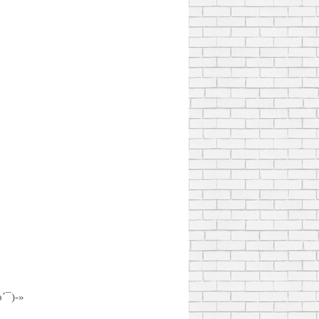
´¯)-»