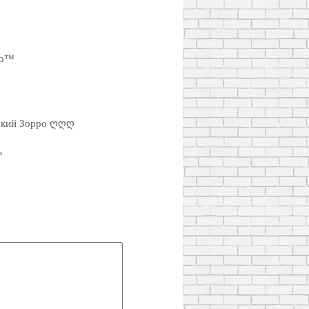
ро™
кий Зорро ღღღ
°