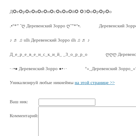
Д✪е✪р✪е✪в✪е✪н✪с✪к✪и✪й✪ ✪З✪о✪р✪р✪о
.•°*” ˜ღ Деревенский Зорро ღ˜”*°•.
Деревенский Зор
♪ ♬ ♫ ιιllι Деревенский Зорро ιllι ♫ ♬ ♪
Д_е_р_е_в_е_н_с_к_и_й_ _З_о_р_р_о
ღღღ Деревенс
·٠•● Деревенский Зорро ●•٠·
°«_Деревенский Зорро_»
Уникализируй любые никнеймы
на этой странице >>
Ваш ник:
Комментарий: