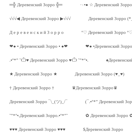
═╬ Деревенский Зорро ╬═
√√√◀ Деревенский Зорро ▶√√√
Деревенский Зорро (*
Д е р е в е н с к и й З о р р о
°♡ Деревенский Зорро °
❤● • Деревенский Зорро • ●❤
❤● •Деревенский Зорр
.•°*” ˜Ѽ♥ Деревенский Зорро ♥Ѽ ˜”*°•.
♠Деревенски
★ Деревенский Зорро ★
Деревенский Зорро (♥_♥)
† Деревенский Зорро †
♛Деревенский Зорро♛
Деревенский Зорро ¯\_(ツ)_/¯
(¯.•°*” Деревенский Зор
˜”*°•.Деревенский Зорро.•°*”˜
✿ Деревенский Зорро 
♥♥♥ Деревенский Зорро ♥♥♥
$Деревенский Зорро