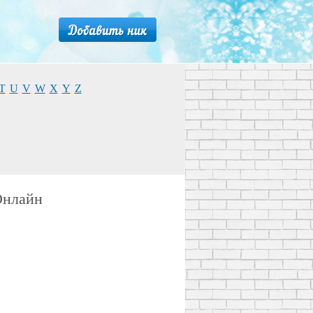
T
U
V
W
X
Y
Z
Онлайн