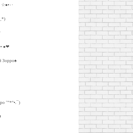
·٠•● ☆ Деревенский Зорро ☆●•٠·
_*)
♡
о• ●❤
й Зорро♠
ро ˜”*°•.¯)
✿