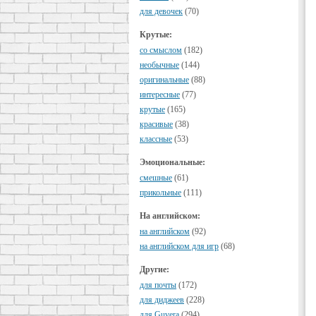
для девочек
(70)
Крутые:
cо смыслом
(182)
необычные
(144)
оригинальные
(88)
интересные
(77)
крутые
(165)
красивые
(38)
классные
(53)
Эмоциональные:
смешные
(61)
прикольные
(111)
На английском:
на английском
(92)
на английском для игр
(68)
Другие:
для почты
(172)
для диджеев
(228)
для Guvera
(294)