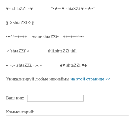
♥~ shtaZZi ~♥
°•★~ ♥ shtaZZi ♥ ~★•°
§ ◊ shtaZZi ◊ §
•••^^+++++...::your shtaZZi::...+++++^^•••
♂[shtaZZi]♂
ιlιll.shtaZZi.ιlιll
«.«.«.shtaZZi.».».»
♠♥ shtaZZi ♥♠
Уникализируй любые никнеймы
на этой странице >>
Ваш ник:
Комментарий: