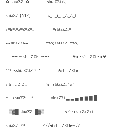
✿ shtaZZi ✿
shtaZZi ㋡
shtaZZi{VIP}
s_h_t_a_Z_Z_i
s=h=t=a=Z=Z=i
-=shtaZZi=-
---shtaZZi---
ҳ̸Ҳ̸ҳ shtaZZi ҳ̸Ҳ̸ҳ
.....••••:::::shtaZZi:::::••••.....
❤● • shtaZZi • ●❤
˜”*°•.shtaZZi.•°*”˜
★shtaZZi★
s h t a Z Z i
-‘๑’-shtaZZi-‘๑’-
*... shtaZZi ...*
shtaZZi ▂ ▃ ▄ ▅ ▆ ▇ █
░▒▓█ shtaZZi █▓▒░
s↑h↑t↑a↑Z↑Z↑i
shtaZZi ™
√√√◀ shtaZZi ▶√√√