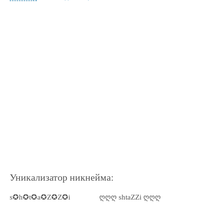
Уникализатор никнейма:
s✪h✪t✪a✪Z✪Z✪i
ღღღ shtaZZi ღღღ