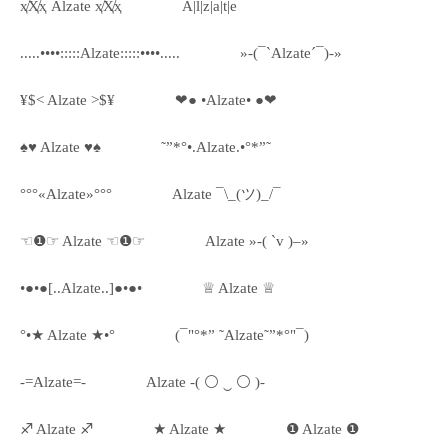
ҳ̸Ҳ̸ҳ Alzate ҳ̸Ҳ̸ҳ
A|l|z|a|t|e
.....••••:::::Alzate:::::••••.....
»-(¯`Alzate´¯)-»
¥$< Alzate >$¥
❤● •Alzate• ●❤
♠♥ Alzate ♥♠
˜”*°•.Alzate.•°*”˜
°°°«Alzate»°°°
Alzate ¯\_(ツ)_/¯
☜❶☞ Alzate ☜❶☞
Alzate »-( `v )–»
•●•●[..Alzate..]●•●•
♕ Alzate ♕
°•★ Alzate ★•°
(¯"°*” ˜Alzate˜”*°"¯)
-=Alzate=-
Alzate -( ⚪ ‿ ⚪ )-
♐ Alzate ♐
★ Alzate ★
❶ Alzate ❶