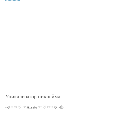
Уникализатор никнейма:
•☺♀☜ ♡ ☞ Alzate ☜ ♡ ☞♀☺ •۞