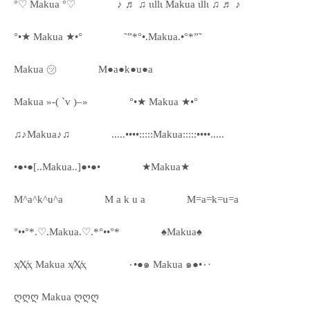
°♡ Makua °♡
♪ ♬ ♫ ιιllι Makua ιllι ♫ ♬ ♪
°•★ Makua ★•°
˜”*°•.Makua.•°*”˜
Makua ㋡
M●a●k●u●a
Makua »-( `v )–»
°•★ Makua ★•°
♫♪Makua♪♫
.....••••:::::Makua:::::••••.....
•●•●[..Makua..]●•●•
★Makua★
M^a^k^u^a
M a k u a
M=a=k=u=a
°••°*.♡.Makua.♡.*°••°*
♠Makua♠
ҳ̸Ҳ̸ҳ Makua ҳ̸Ҳ̸ҳ
٠•●๑ Makua ๑●•٠·
ღღღ Makua ღღღ