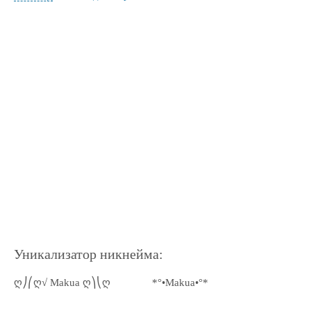
Уникализатор никнейма:
ღ⎠⎛ღ√ Makua ღ⎞⎝ღ
*°•Makua•°*