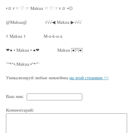
•☺♀☜ ♡ ☞ Makua ☜ ♡ ☞♀☺ •۞
@Makua@
√√√◀ Makua ▶√√√
† Makua †
M-a-k-u-a
❤● • Makua • ●❤
Makua |̅̅●̅̅|̅̅=̅̅|̅●̅̅|
˜”*°•.Makua.•°*”˜
Уникализируй любые никнеймы
на этой странице >>
Ваш ник:
Комментарий: