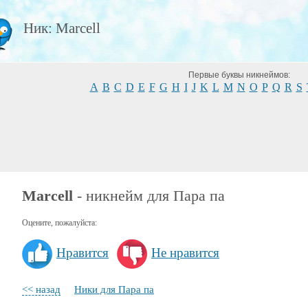
Ник: Marcell
Первые буквы никнеймов:
A
B
C
D
E
F
G
H
I
J
K
L
M
N
O
P
Q
R
S
Marcell
- никнейм для Пара па
Оцените, пожалуйста:
Нравится
Не нравится
<< назад
Ники для Пара па