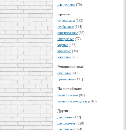
для девочек
(70)
Крутые:
cо смыслом
(182)
необычные
(144)
оригинальные
(88)
интересные
(77)
крутые
(165)
красивые
(38)
классные
(53)
Эмоциональные:
смешные
(61)
прикольные
(111)
На английском:
на английском
(92)
на английском для игр
(68)
Другие:
для почты
(172)
для диджеев
(228)
для Guvera
(294)