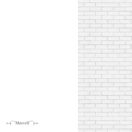
»-(¯`Marcell´¯)-»