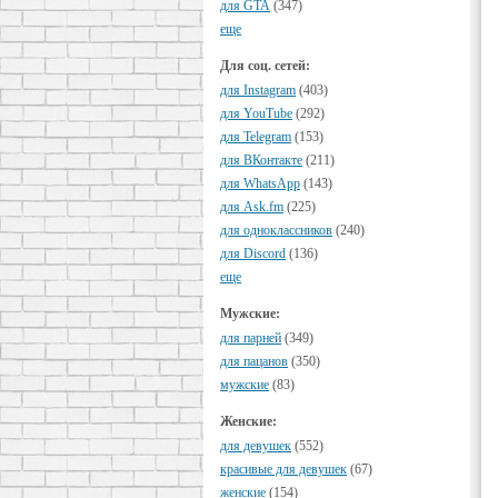
для GTA
(347)
еще
Для соц. сетей:
для Instagram
(403)
для YouTube
(292)
для Telegram
(153)
для ВКонтакте
(211)
для WhatsApp
(143)
для Ask.fm
(225)
для одноклассников
(240)
для Discord
(136)
еще
Мужские:
для парней
(349)
для пацанов
(350)
мужские
(83)
Женские:
для девушек
(552)
красивые для девушек
(67)
женские
(154)