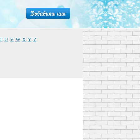
T
U
V
W
X
Y
Z