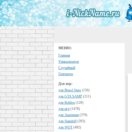
МЕНЮ:
Главная
Уникализатор
Случайный
Генератор
Для игр:
для Brawl Stars
(156)
для GTA SAMP
(211)
для Roblox
(128)
для игр
(1478)
для Аватарии
(379)
для Standoff
(283)
для WOT
(492)