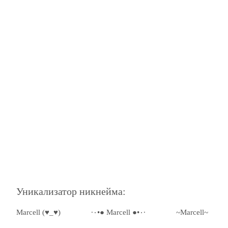
Уникализатор никнейма:
Marcell (♥_♥)
·٠•● Marcell ●•٠·
~Marcell~