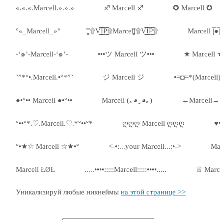
«.«.«.Marcell.».».»
♐ Marcell ♐
✪ Marcell ✪
°«_Marcell_»°
۩͇̿V͇̿I͇̿P͇̿۩Marcell۩͇̿V͇̿I͇̿P͇̿۩
Marcell |̅̅●̅̅|̅̅=̅
-‘๑’-Marcell-‘๑’-
•••ツ Marcell ツ•••
★ Marcell 
˜”*°•.Marcell.•°*”˜
ジ Marcell ジ
•=◘=*(Marcell
●•°•• Marcell ●•°••
Marcell (｡◕‿◕｡)
←Marcell→
°••°*.♡.Marcell.♡.*°••°*
ღღღ Marcell ღღღ
♥
°•★☆ Marcell ☆★•°
<-•:...your Marcell...:•->
Ma
Marcell ŁØŁ
.....••••:::::Marcell:::::••••.....
♕ Marc
Уникализируй любые никнеймы
на этой странице >>