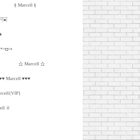
§ Marcell §
̅|̅●̅̅|
★
)*=◘=•
쇼 Marcell 쇼
♥♥ Marcell ♥♥♥
rcell{VIP}
ell ♕