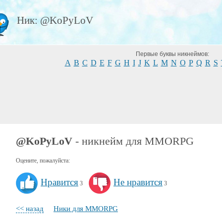
Ник: @KoPyLoV
Первые буквы никнеймов:
A
B
C
D
E
F
G
H
I
J
K
L
M
N
O
P
Q
R
S
@KoPyLoV
- никнейм для MMORPG
Оцените, пожалуйста:
Нравится
Не нравится
3
3
<< назад
Ники для MMORPG