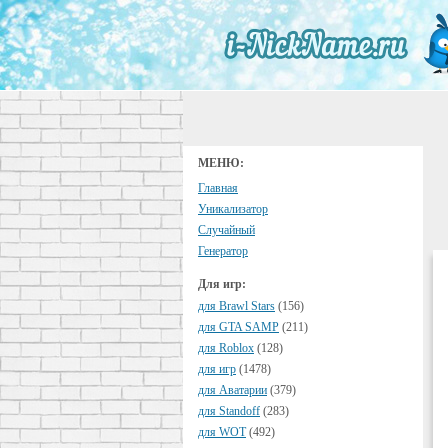
МЕНЮ:
Главная
Уникализатор
Случайный
Генератор
Для игр:
для Brawl Stars
(156)
для GTA SAMP
(211)
для Roblox
(128)
для игр
(1478)
для Аватарии
(379)
для Standoff
(283)
для WOT
(492)