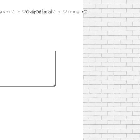
☺♀☜ ♡ ☞ ♡Ӧҹǻɼʘßǻɯkǻ♡ ☜ ♡ ☞♀☺ •۞