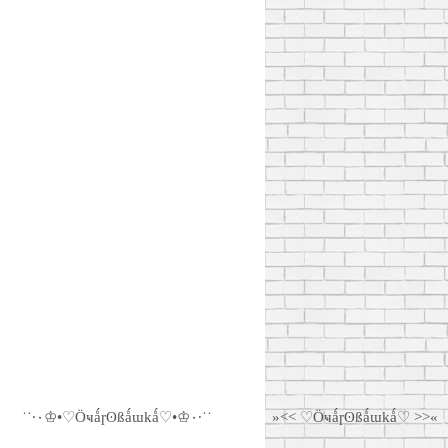
˙˙·٠♔•♡Ӧҹǻɼʘßǻɯkǻ♡•♔٠·˙˙
»<< ♡Ӧҹǻɼʘßǻɯkǻ♡ >>«