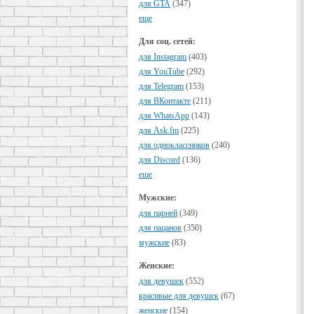
для GTA
(347)
еще
Для соц. сетей:
для Instagram
(403)
для YouTube
(292)
для Telegram
(153)
для ВКонтакте
(211)
для WhatsApp
(143)
для Ask.fm
(225)
для одноклассников
(240)
для Discord
(136)
еще
Мужские:
для парней
(349)
для пацанов
(350)
мужские
(83)
Женские:
для девушек
(552)
красивые для девушек
(67)
женские
(154)