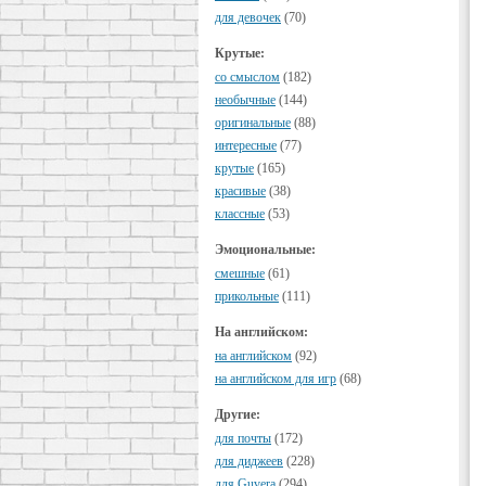
для девочек
(70)
Крутые:
cо смыслом
(182)
необычные
(144)
оригинальные
(88)
интересные
(77)
крутые
(165)
красивые
(38)
классные
(53)
Эмоциональные:
смешные
(61)
прикольные
(111)
На английском:
на английском
(92)
на английском для игр
(68)
Другие:
для почты
(172)
для диджеев
(228)
для Guvera
(294)