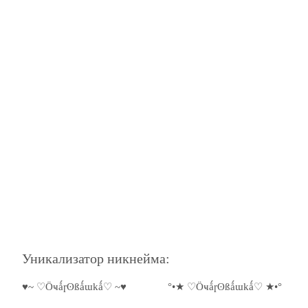
Уникализатор никнейма:
♥~ ♡Ӧҹǻɼʘßǻɯkǻ♡ ~♥
°•★ ♡Ӧҹǻɼʘßǻɯkǻ♡ ★•°