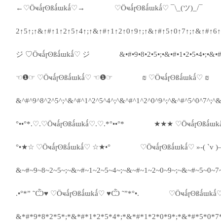
←♡Ӧҹǻɼʘßǻɯkǻ♡→
♡Ӧҹǻɼʘßǻɯkǻ♡ ¯\_(ツ)_/¯
2↑5↑;↑&↑#↑1↑2↑5↑4↑;↑&↑#↑1↑2↑0↑9↑;↑&↑#↑5↑0↑7↑;↑&↑#↑6↑
ジ ♡Ӧҹǻɼʘßǻɯkǻ♡ ジ
&•#•9•8•2•5•;•&•#•1•2•5•4•;•&•#
☜❶☞ ♡Ӧҹǻɼʘßǻɯkǻ♡ ☜❶☞
₪ ♡Ӧҹǻɼʘßǻɯkǻ♡ ₪
&^#^9^8^2^5^;^&^#^1^2^5^4^;^&^#^1^2^0^9^;^&^#^5^0^7^;^&
°••°*.♡.♡Ӧҹǻɼʘßǻɯkǻ♡.♡.*°••°*
★★★ ♡Ӧҹǻɼʘßǻɯ
°•★☆ ♡Ӧҹǻɼʘßǻɯkǻ♡ ☆★•°
♡Ӧҹǻɼʘßǻɯkǻ♡ »-( `v )
&~#~9~8~2~5~;~&~#~1~2~5~4~;~&~#~1~2~0~9~;~&~#~5~0~7~
.•°*” ˜Ѽ♥ ♡Ӧҹǻɼʘßǻɯkǻ♡ ♥Ѽ ˜”*°•.
♡Ӧҹǻɼʘßǻɯkǻ
&*#*9*8*2*5*;*&*#*1*2*5*4*;*&*#*1*2*0*9*;*&*#*5*0*7*