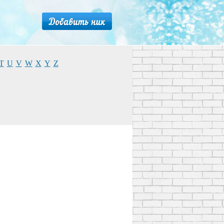
T
U
V
W
X
Y
Z