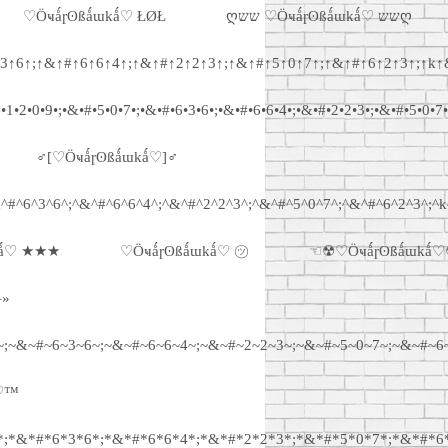
♡Ӧҹǻɼʘßǻɯkǻ♡ ŁØŁ
ღשש ♡Ӧҹǻɼʘßǻɯkǻ♡ ששღ
3↑6↑;↑&↑#↑6↑6↑4↑;↑&↑#↑2↑2↑3↑;↑&↑#↑5↑0↑7↑;↑&↑#↑6↑2↑3↑;↑k↑
•1•2•0•9•;•&•#•5•0•7•;•&•#•6•3•6•;•&•#•6•6•4•;•&•#•2•2•3•;•&•#•5•0•7•
♂[♡Ӧҹǻɼʘßǻɯkǻ♡]♂
^#^6^3^6^;^&^#^6^6^4^;^&^#^2^2^3^;^&^#^5^0^7^;^&^#^6^2^3^;^k
kǻ♡ ★★★
♡Ӧҹǻɼʘßǻɯkǻ♡ ㋡
☜☢♡Ӧҹǻɼʘßǻɯkǻ
–»
;~&~#~6~3~6~;~&~#~6~6~4~;~&~#~2~2~3~;~&~#~5~0~7~;~&~#~6~
♡™
;*&*#*6*3*6*;*&*#*6*6*4*;*&*#*2*2*3*;*&*#*5*0*7*;*&*#*6*