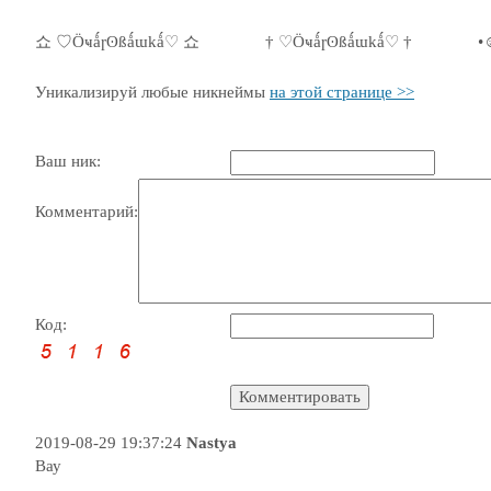
쇼 ♡Ӧҹǻɼʘßǻɯkǻ♡ 쇼
† ♡Ӧҹǻɼʘßǻɯkǻ♡ †
•
Уникализируй любые никнеймы
на этой странице >>
Ваш ник:
Комментарий:
Код:
2019-08-29 19:37:24
Nastya
Вау