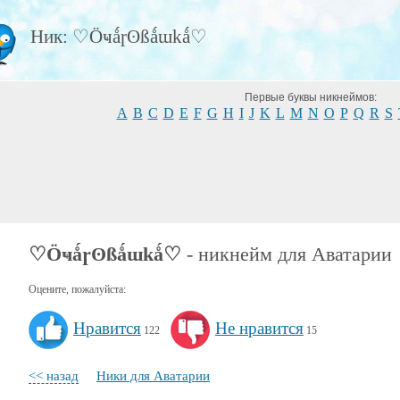
Ник: ♡Ӧҹǻɼʘßǻɯkǻ♡
Первые буквы никнеймов:
A
B
C
D
E
F
G
H
I
J
K
L
M
N
O
P
Q
R
S
♡Ӧҹǻɼʘßǻɯkǻ♡
- никнейм для Аватарии
Оцените, пожалуйста:
Нравится
Не нравится
122
15
<< назад
Ники для Аватарии