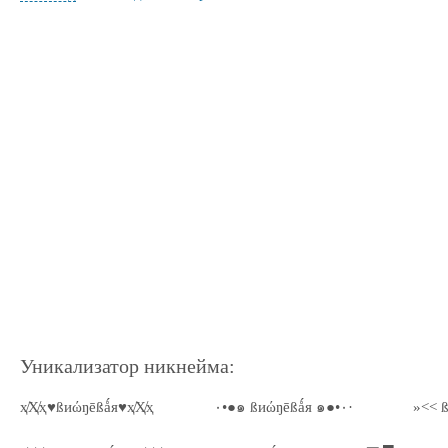
Уникализатор никнейма:
ҳ̸Ҳ̸ҳ♥ßиώŋēßǻя♥ҳ̸Ҳ̸ҳ
٠•●๑ ßиώŋēßǻя ๑●•٠·
»<< 