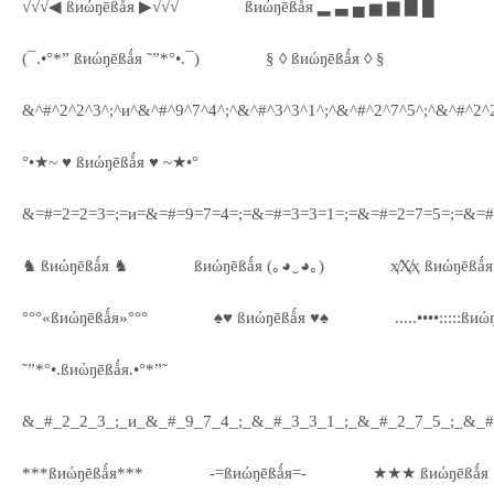
√√√◀ ßиώŋēßǻя ▶√√√
ßиώŋēßǻя ▂ ▃ ▄ ▅ ▆ ▇ █
(¯.•°*” ßиώŋēßǻя ˜”*°•.¯)
§ ◊ ßиώŋēßǻя ◊ §
&^#^2^2^3^;^и^&^#^9^7^4^;^&^#^3^3^1^;^&^#^2^7^5^;^&^#^2^2
°•★~ ♥ ßиώŋēßǻя ♥ ~★•°
&=#=2=2=3=;=и=&=#=9=7=4=;=&=#=3=3=1=;=&=#=2=7=5=;=&=#
♞ ßиώŋēßǻя ♞
ßиώŋēßǻя (｡◕‿◕｡)
ҳ̸Ҳ̸ҳ ßиώŋēßǻя 
°°°«ßиώŋēßǻя»°°°
♠♥ ßиώŋēßǻя ♥♠
.....••••:::::ßиώ
˜”*°•.ßиώŋēßǻя.•°*”˜
&_#_2_2_3_;_и_&_#_9_7_4_;_&_#_3_3_1_;_&_#_2_7_5_;_&_#
***ßиώŋēßǻя***
-=ßиώŋēßǻя=-
★★★ ßиώŋēßǻ