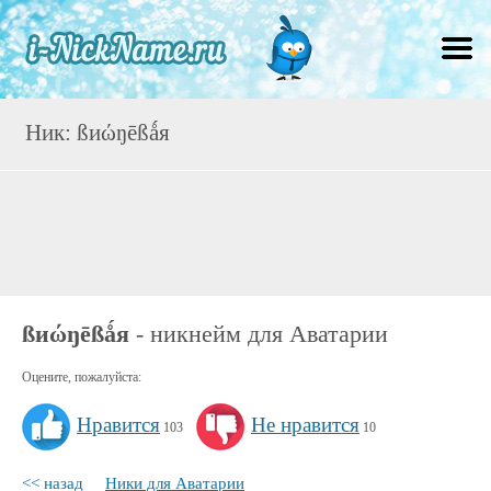
Ник: ßиώŋēßǻя
ßиώŋēßǻя
- никнейм для Аватарии
Оцените, пожалуйста:
Нравится
Не нравится
103
10
<< назад
Ники для Аватарии