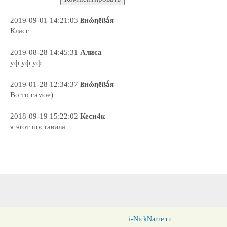
2019-09-01 14:21:03
ßиώŋēßǻя
Класс
2019-08-28 14:45:31
Алиса
уф уф уф
2019-01-28 12:34:37
ßиώŋēßǻя
Во то самое)
2018-09-19 15:22:02
Кеси4к
я этот поставила
i-NickName.ru