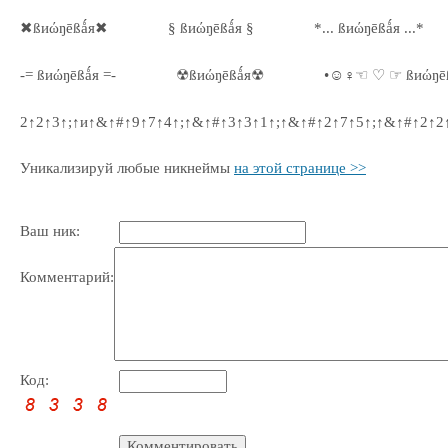
✖ßиώŋēßǻя✖
§ ßиώŋēßǻя §
*... ßиώŋēßǻя ...*
-= ßиώŋēßǻя =-
☢ßиώŋēßǻя☢
•☺♀☜ ♡ ☞ ßиώŋē
2↑2↑3↑;↑и↑&↑#↑9↑7↑4↑;↑&↑#↑3↑3↑1↑;↑&↑#↑2↑7↑5↑;↑&↑#↑2↑2
Уникализируй любые никнеймы
на этой странице >>
Ваш ник:
Комментарий:
Код: