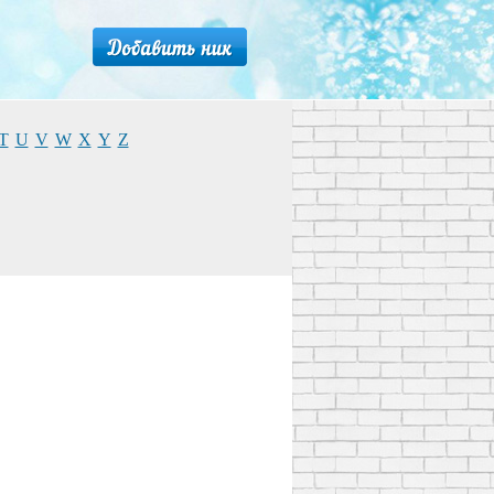
T
U
V
W
X
Y
Z