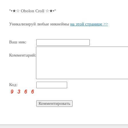
°•★☆ Obolon Croll ☆★•°
Уникализируй любые никнеймы
на этой странице >>
Ваш ник:
Комментарий:
Код: