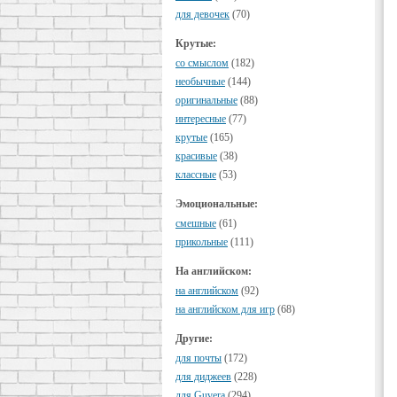
для девочек
(70)
Крутые:
cо смыслом
(182)
необычные
(144)
оригинальные
(88)
интересные
(77)
крутые
(165)
красивые
(38)
классные
(53)
Эмоциональные:
смешные
(61)
прикольные
(111)
На английском:
на английском
(92)
на английском для игр
(68)
Другие:
для почты
(172)
для диджеев
(228)
для Guvera
(294)