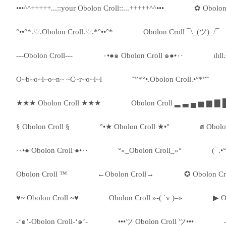
•••^^+++++...::your Obolon Croll::...+++++^^•••
✿ Obolon
°••°*.♡.Obolon Croll.♡.*°••°*
Obolon Croll ¯\_(ツ)_/¯
---Obolon Croll---
٠•●๑ Obolon Croll ๑●•٠·
ιlιl
O~b~o~l~o~n~ ~C~r~o~l~l
˜”*°•.Obolon Croll.•°*”˜
★★★ Obolon Croll ★★★
Obolon Croll ▂ ▃ ▄ ▅ ▆ ▇ 
§ Obolon Croll §
°•★ Obolon Croll ★•°
₪ Obolo
·٠•● Obolon Croll ●•٠·
°«_Obolon Croll_»°
(¯.•
Obolon Croll ™
←Obolon Croll→
✪ Obolon Cr
♥~ Obolon Croll ~♥
Obolon Croll »-( `v )–»
▶ O
-‘๑’-Obolon Croll-‘๑’-
•••ツ Obolon Croll ツ•••