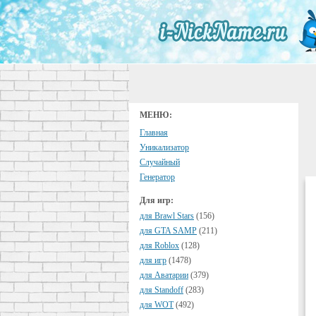
МЕНЮ:
Главная
Уникализатор
Случайный
Генератор
Для игр:
для Brawl Stars
(156)
для GTA SAMP
(211)
для Roblox
(128)
для игр
(1478)
для Аватарии
(379)
для Standoff
(283)
для WOT
(492)