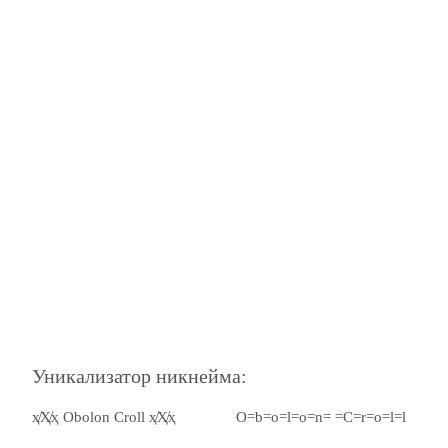
Уникализатор никнейма:
ҳ̸Ҳ̸ҳ Obolon Croll ҳ̸Ҳ̸ҳ
O=b=o=l=o=n= =C=r=o=l=l