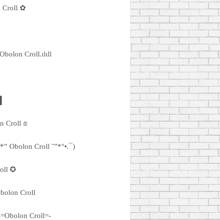
 Croll ✿
l.Obolon Croll.ιlιll
█
n Croll ₪
°*” Obolon Croll ˜”*°•.¯)
oll ✪
bolon Croll
-=Obolon Croll=-