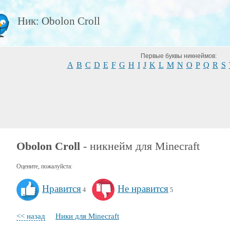
Ник: Obolon Croll
Первые буквы никнеймов:
A
B
C
D
E
F
G
H
I
J
K
L
M
N
O
P
Q
R
S
Obolon Croll
- никнейм для Minecraft
Оцените, пожалуйста:
Нравится
Не нравится
4
5
<< назад
Ники для Minecraft