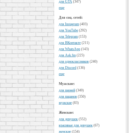
для GTA
(347)
еще
Для соц. сетей:
для Instagram
(403)
для YouTube
(292)
для Telegram
(153)
для ВКонтакте
(211)
для WhatsApp
(143)
для Ask.fm
(225)
для одноклассников
(240)
для Discord
(136)
еще
Мужские:
для парней
(349)
для пацанов
(350)
мужские
(83)
Женские:
для девушек
(552)
красивые для девушек
(67)
женские
(154)