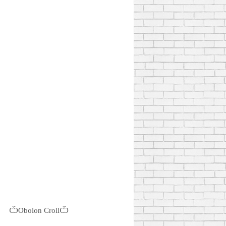
ѼObolon CrollѼ