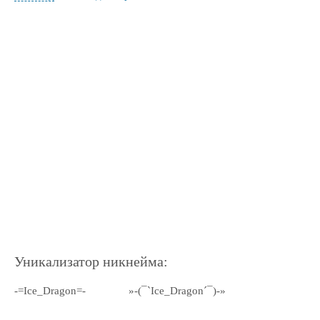
Уникализатор никнейма:
-=Ice_Dragon=-
»-(¯`Ice_Dragon´¯)-»