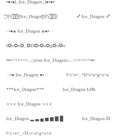
•●•●[..Ice_Dragon..]●•●•
۩͇̿V͇̿I͇̿P͇̿۩Ice_Dragon۩͇̿V͇̿I͇̿P͇̿۩
♐ Ice_Dragon ♐
٠•●๑ Ice_Dragon ๑●•٠·
I✪c✪e✪_✪D✪r✪a✪g✪o✪n
•••^^+++++...::your Ice_Dragon::...+++++^^•••
·٠•● Ice_Dragon ●•٠·
I^c^e^_^D^r^a^g^o^n
***Ice_Dragon***
Ice_Dragon ŁØŁ
♀♀♀ Ice_Dragon ♀♀♀
Ice_Dragon ▂ ▃ ▄ ▅ ▆ ▇ █
Ice_Dragon ☊
I↑c↑e↑_↑D↑r↑a↑g↑o↑n