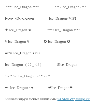
˜”*°•.Ice_Dragon.•°*”˜
°°°«Ice_Dragon»°°°
I•c•e•_•D•r•a•g•o•n
Ice_Dragon{VIP}
★ Ice_Dragon ★
˜”*°•.Ice_Dragon.•°*”˜
§ Ice_Dragon §
✪ Ice_Dragon ✪
●•°•• Ice_Dragon ●•°••
Ice_Dragon -( ⚪ ‿ ⚪ )-
$Ice_Dragon
°••°*.♡.Ice_Dragon.♡.*°••°*
♥~ Ice_Dragon ~♥
❤Ice_Dragon❤
Уникализируй любые никнеймы
на этой странице >>