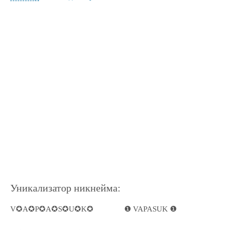
Уникализатор никнейма:
V✪A✪P✪A✪S✪U✪K✪
❶ VAPASUK ❶