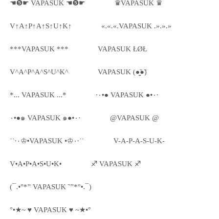
☚❺☛ VAPASUK ☚❺☛
♛VAPASUK ♛
V↑A↑P↑A↑S↑U↑K↑
«.«.«.VAPASUK .».».»
***VAPASUK ***
VAPASUK ŁØŁ
V^A^P^A^S^U^K^
VAPASUK (●̮̮̃●̃)
*... VAPASUK ...*
·٠•● VAPASUK ●•٠·
٠•●๑ VAPASUK ๑●•٠·
@VAPASUK @
˙˙·٠♔•VAPASUK •♔٠·˙˙
V-A-P-A-S-U-K-
V•A•P•A•S•U•K•
♐ VAPASUK ♐
(¯.•°*” VAPASUK ˜”*°•.¯)
°•★~ ♥ VAPASUK ♥ ~★•°