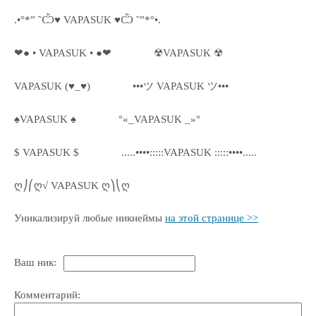
.•°*” ˜Ѽ♥ VAPASUK ♥Ѽ ˜”*°•.
❤● • VAPASUK • ●❤
☢VAPASUK ☢
VAPASUK (♥_♥)
•••ツ VAPASUK ツ•••
♠VAPASUK ♠
°«_VAPASUK _»°
$ VAPASUK $
.....••••:::::VAPASUK :::::••••.....
ღ⎠⎛ღ√ VAPASUK ღ⎞⎝ღ
Уникализируй любые никнеймы
на этой странице >>
Ваш ник:
Комментарий: